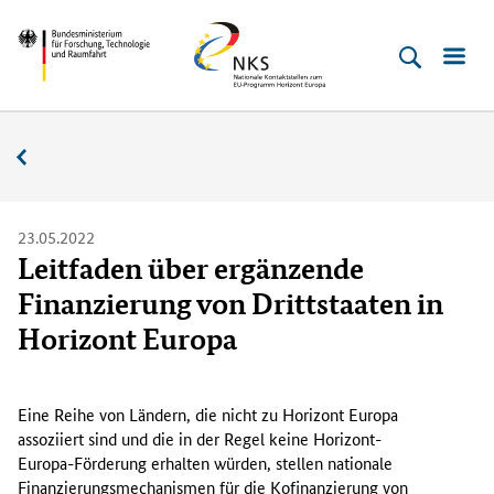
Direkt
Direkt
Direkt
Direkt
Bundesministerium
Horizont
zum
zum
zur
zur
für
Europa
Inhalt
Hauptmenu
Suche
Fußleiste
­
(Eingabetaste)
(Eingabetaste)
(Eingabetaste)
(Enter)
Forschung,
Nachrichten
Technologie
und
Raumfahrt
23.05.2022
Leitfaden über ergänzende
Finanzierung von Drittstaaten in
Horizont Europa
N
e
Eine Reihe von Ländern, die nicht zu Horizont Europa
u
assoziiert sind und die in der Regel keine Horizont-
e
Europa-Förderung erhalten würden, stellen nationale
r
Finanzierungsmechanismen für die Kofinanzierung von