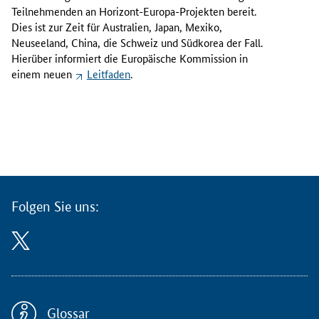
L
Teilnehmenden an Horizont-Europa-Projekten bereit.
e
Dies ist zur Zeit für Australien, Japan, Mexiko,
i
Neuseeland, China, die Schweiz und Südkorea der Fall.
t
Hierüber informiert die Europäische Kommission in
f
einem neuen
Leitfaden
.
a
d
e
n
:
E
i
n
Folgen Sie uns:
i
g
e
L
ä
n
d
Glossar