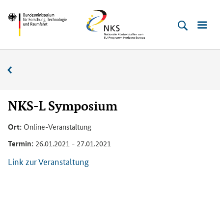
Direkt
Direkt
Direkt
Direkt
Bundesministerium
Horizont
zum
zum
zur
zur
für
Europa
Inhalt
Hauptmenu
Suche
Fußleiste
­
(Eingabetaste)
(Eingabetaste)
(Eingabetaste)
(Enter)
Forschung,
Veranstaltungskalender
Technologie
und
Raumfahrt
NKS-L Symposium
Ort:
Online-Veranstaltung
Termin:
26.01.2021 - 27.01.2021
Link zur Veranstaltung