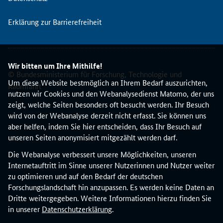
s
w
Erklärung zur Barrierefreiheit
i
s
s
e
Wir bitten um Ihre Mithilfe!
n
© Bundesministerium für Forschung, Technologie und
s
Um diese Website bestmöglich an Ihrem Bedarf auszurichten,
Raumfahrt
c
nutzen wir Cookies und den Webanalysedienst Matomo, der uns
h
zeigt, welche Seiten besonders oft besucht werden. Ihr Besuch
a
wird von der Webanalyse derzeit nicht erfasst. Sie können uns
f
aber helfen, indem Sie hier entscheiden, dass Ihr Besuch auf
t
unseren Seiten anonymisiert mitgezählt werden darf.
e
Die Webanalyse verbessert unsere Möglichkeiten, unseren
n
Internetauftritt im Sinne unserer Nutzerinnen und Nutzer weiter
z
zu optimieren und auf den Bedarf der deutschen
u
Forschungslandschaft hin anzupassen. Es werden keine Daten an
H
Dritte weitergegeben. Weitere Informationen hierzu finden Sie
o
in unserer
Datenschutzerklärung
.
r
i