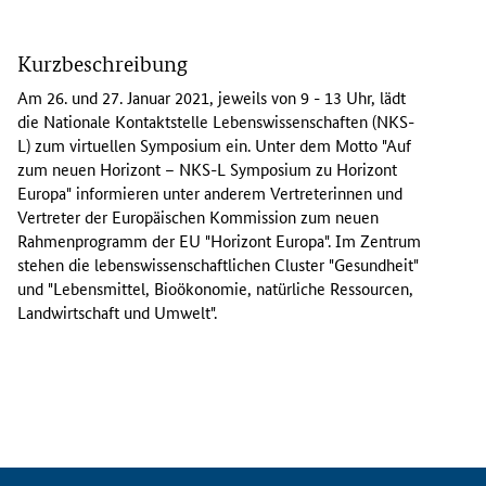
V
i
Kurzbeschreibung
r
t
Am 26. und 27. Januar 2021, jeweils von 9 - 13 Uhr, lädt
u
die Nationale Kontaktstelle Lebenswissenschaften (NKS-
e
L) zum virtuellen Symposium ein. Unter dem Motto "Auf
l
zum neuen Horizont – NKS-L Symposium zu Horizont
l
Europa" informieren unter anderem Vertreterinnen und
e
Vertreter der Europäischen Kommission zum neuen
A
Rahmenprogramm der EU "Horizont Europa". Im Zentrum
u
stehen die lebenswissenschaftlichen
Cluster
"Gesundheit"
f
und "Lebensmittel, Bioökonomie, natürliche Ressourcen,
t
Landwirtschaft und Umwelt".
a
k
t
v
e
r
a