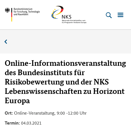
Direkt
Direkt
Direkt
Direkt
Bundesministerium
Horizont
zum
zum
zur
zur
für
Europa
Inhalt
Hauptmenu
Suche
Fußleiste
­
(Eingabetaste)
(Eingabetaste)
(Eingabetaste)
(Enter)
Forschung,
Veranstaltungskalender
Technologie
und
Raumfahrt
Online-Informationsveranstaltung
des Bundesinstituts für
Risikobewertung und der NKS
Lebenswissenschaften zu Horizont
Europa
Ort:
Online-Veranstaltung, 9:00 -12:00 Uhr
Termin:
04.03.2021