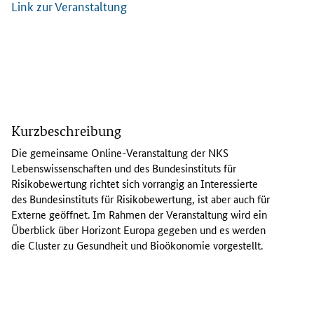
Link zur Veranstaltung
D
i
Kurzbeschreibung
e
g
Die gemeinsame
Online
-Veranstaltung der NKS
e
Lebenswissenschaften und des Bundesinstituts für
m
Risikobewertung richtet sich vorrangig an Interessierte
e
des Bundesinstituts für Risikobewertung, ist aber auch für
i
Externe geöffnet. Im Rahmen der Veranstaltung wird ein
n
Überblick über Horizont Europa gegeben und es werden
s
die
Cluster
zu Gesundheit und Bioökonomie vorgestellt.
a
m
e
O