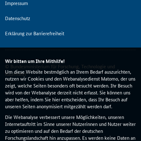
e
Impressum
r
N
Datenschutz
K
S
Erklärung zur Barrierefreiheit
L
e
b
e
Wir bitten um Ihre Mithilfe!
n
© Bundesministerium für Forschung, Technologie und
s
Um diese Website bestmöglich an Ihrem Bedarf auszurichten,
Raumfahrt
w
nutzen wir Cookies und den Webanalysedienst Matomo, der uns
i
zeigt, welche Seiten besonders oft besucht werden. Ihr Besuch
s
wird von der Webanalyse derzeit nicht erfasst. Sie können uns
s
aber helfen, indem Sie hier entscheiden, dass Ihr Besuch auf
e
unseren Seiten anonymisiert mitgezählt werden darf.
n
Die Webanalyse verbessert unsere Möglichkeiten, unseren
s
Internetauftritt im Sinne unserer Nutzerinnen und Nutzer weiter
c
zu optimieren und auf den Bedarf der deutschen
h
Forschungslandschaft hin anzupassen. Es werden keine Daten an
a