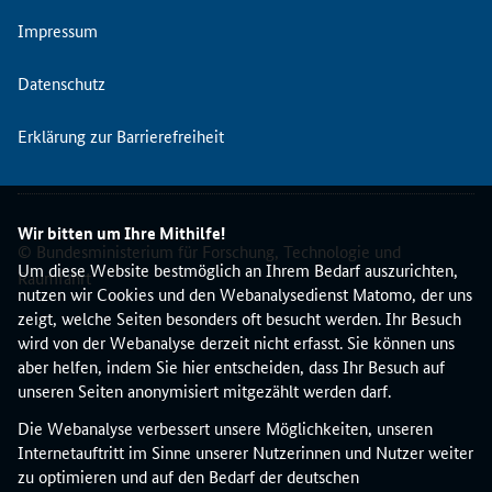
e
Impressum
n
O
Datenschutz
n
l
Erklärung zur Barrierefreiheit
i
n
e
-
Wir bitten um Ihre Mithilfe!
W
© Bundesministerium für Forschung, Technologie und
o
Um diese Website bestmöglich an Ihrem Bedarf auszurichten,
Raumfahrt
r
nutzen wir Cookies und den Webanalysedienst Matomo, der uns
k
zeigt, welche Seiten besonders oft besucht werden. Ihr Besuch
s
wird von der Webanalyse derzeit nicht erfasst. Sie können uns
h
aber helfen, indem Sie hier entscheiden, dass Ihr Besuch auf
o
unseren Seiten anonymisiert mitgezählt werden darf.
p
m
Die Webanalyse verbessert unsere Möglichkeiten, unseren
i
Internetauftritt im Sinne unserer Nutzerinnen und Nutzer weiter
t
zu optimieren und auf den Bedarf der deutschen