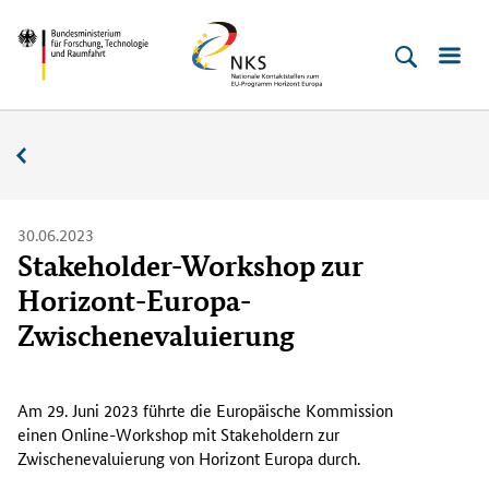
Direkt
Direkt
Direkt
Direkt
Bundesministerium
Horizont
zum
zum
zur
zur
für
Europa
Inhalt
Hauptmenu
Suche
Fußleiste
­
(Eingabetaste)
(Eingabetaste)
(Eingabetaste)
(Enter)
Forschung,
Nachrichten
Technologie
und
Raumfahrt
30.06.2023
Stakeholder-Workshop zur
Horizont-Europa-
Zwischenevaluierung
A
m
Am 29. Juni 2023 führte die Europäische Kommission
2
einen Online-Workshop mit
Stakeholder
n zur
9
Zwischenevaluierung von Horizont Europa durch.
.