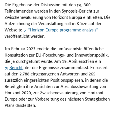
J
Die Ergebnisse der Diskussion mit den
ca.
300
u
Teilnehmenden werden in den Synopsis-Bericht zur
n
Zwischenevaluierung von Horizont Europa einfließen. Die
i
Aufzeichnung der Veranstaltung soll in Kürze auf der
2
Webseite
"
Horizon Europe programme analysis
"
0
veröffentlicht werden.
2
3
Im Februar 2023 endete die umfassendste öffentliche
f
Konsultation zur EU-Forschungs- und Innovationspolitik,
ü
die je durchgeführt wurde. Am 19. April erschien ein
h
Bericht
, der die Ergebnisse zusammenfasst. Er basiert
r
auf den 2.788 eingegangenen Antworten und 265
t
zusätzlich eingereichten Positionspapieren, in denen die
e
Beteiligten ihre Ansichten zur Abschlussbewertung von
d
Horizont 2020, zur Zwischenevaluierung von Horizont
i
Europa oder zur Vorbereitung des nächsten Strategischen
e
Plans darstellten.
E
u
r