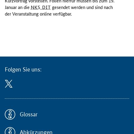
a
Kurzvortrag vorstellen. Folien hierfür müssen bis zum 19.
f
Januar an die
NKS DIT
gesendet werden und sind nach
t
der Veranstaltung online verfügbar.
u
n
d
d
i
e
N
K
Folgen Sie uns:
S
D
i
g
i
t
a
Glossar
l
e
Abkürzungen
u