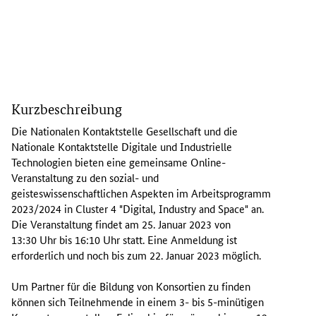
D
i
Kurzbeschreibung
e
N
Die Nationalen Kontaktstelle Gesellschaft und die
K
Nationale Kontaktstelle Digitale und Industrielle
S
Technologien bieten eine gemeinsame Online-
G
Veranstaltung zu den sozial- und
e
geisteswissenschaftlichen Aspekten im Arbeitsprogramm
s
2023/2024 in
Cluster
4 "
Digital, Industry and Space
" an.
e
Die Veranstaltung findet am 25. Januar 2023 von
l
13:30 Uhr bis 16:10 Uhr statt. Eine Anmeldung ist
l
erforderlich und noch bis zum 22. Januar 2023 möglich.
s
c
Um Partner für die Bildung von Konsortien zu finden
h
können sich Teilnehmende in einem 3- bis 5-minütigen