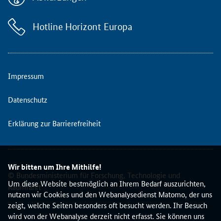
n
d
Hotline Horizont Europa
I
n
d
u
s
Impressum
t
r
Datenschutz
i
e
Erklärung zur Barrierefreiheit
l
l
e
T
Wir bitten um Ihre Mithilfe!
e
© Bundesministerium für Forschung, Technologie und
c
Um diese Website bestmöglich an Ihrem Bedarf auszurichten,
Raumfahrt
h
nutzen wir Cookies und den Webanalysedienst Matomo, der uns
n
zeigt, welche Seiten besonders oft besucht werden. Ihr Besuch
o
wird von der Webanalyse derzeit nicht erfasst. Sie können uns