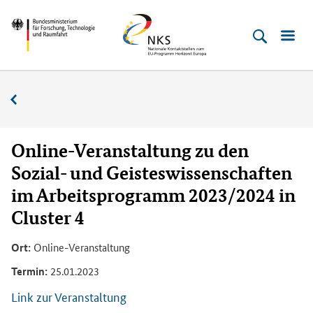
Direkt
Direkt
Direkt
Direkt
Bundesministerium
Horizont
zum
zum
zur
zur
für
Europa
Inhalt
Hauptmenu
Suche
Fußleiste
­
(Eingabetaste)
(Eingabetaste)
(Eingabetaste)
(Enter)
Forschung,
Veranstaltungskalender
Technologie
und
Raumfahrt
Online-Veranstaltung zu den
Sozial- und Geisteswissenschaften
im Arbeitsprogramm 2023/2024 in
Cluster 4
Ort:
Online-Veranstaltung
Termin:
25.01.2023
Link zur Veranstaltung