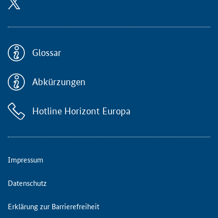
m
i
s
s
i
Glossar
o
n
Abkürzungen
i
n
f
Hotline Horizont Europa
o
r
m
i
e
Impressum
r
t
Datenschutz
p
e
Erklärung zur Barrierefreiheit
r