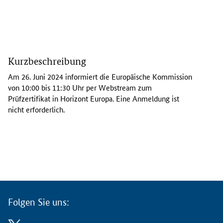
D
i
Kurzbeschreibung
e
E
Am 26. Juni 2024 informiert die Europäische Kommission
u
von 10:00 bis 11:30 Uhr per
Webstream
zum
r
Prüfzertifikat in Horizont Europa. Eine Anmeldung ist
o
nicht erforderlich.
p
ä
i
s
c
h
e
K
Folgen Sie uns:
o
m