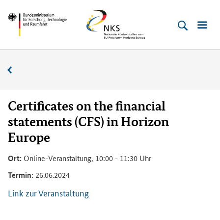
Direkt
Direkt
Direkt
Direkt
Bundesministerium
Horizont
zum
zum
zur
zur
für
Europa
Inhalt
Hauptmenu
Suche
Fußleiste
­
(Eingabetaste)
(Eingabetaste)
(Eingabetaste)
(Enter)
Forschung,
Veranstaltungskalender
Technologie
und
Raumfahrt
Certificates on the financial
statements (CFS) in Horizon
Europe
Ort:
Online-Veranstaltung, 10:00 - 11:30 Uhr
Termin:
26.06.2024
Link zur Veranstaltung