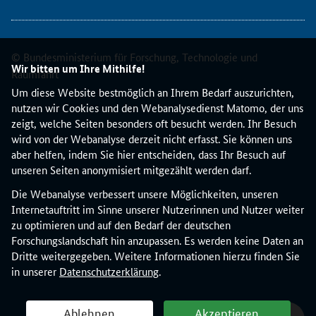
W
e
b
s
© Bundesministerium für Forschung, Technologie und
t
Wir bitten um Ihre Mithilfe!
Raumfahrt
r
Um diese Website bestmöglich an Ihrem Bedarf auszurichten,
e
nutzen wir Cookies und den Webanalysedienst Matomo, der uns
a
zeigt, welche Seiten besonders oft besucht werden. Ihr Besuch
m
wird von der Webanalyse derzeit nicht erfasst. Sie können uns
z
aber helfen, indem Sie hier entscheiden, dass Ihr Besuch auf
u
unseren Seiten anonymisiert mitgezählt werden darf.
m
P
Die Webanalyse verbessert unsere Möglichkeiten, unseren
r
Internetauftritt im Sinne unserer Nutzerinnen und Nutzer weiter
ü
zu optimieren und auf den Bedarf der deutschen
f
Forschungslandschaft hin anzupassen. Es werden keine Daten an
z
Dritte weitergegeben. Weitere Informationen hierzu finden Sie
e
in unserer
Datenschutzerklärung
.
r
t
Ablehnen
Akzeptieren
i