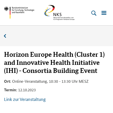
Direkt
Direkt
Direkt
Direkt
Bundesministerium
Horizont
zum
zum
zur
zur
für
Europa
Inhalt
Hauptmenu
Suche
Fußleiste
­
(Eingabetaste)
(Eingabetaste)
(Eingabetaste)
(Enter)
Forschung,
Veranstaltungskalender
Technologie
und
Raumfahrt
Horizon Europe Health (Cluster 1)
and Innovative Health Initiative
(IHI) - Consortia Building Event
Ort:
Online-Veranstaltung, 10:30 - 13:30 Uhr MESZ
Termin:
12.10.2023
Link zur Veranstaltung