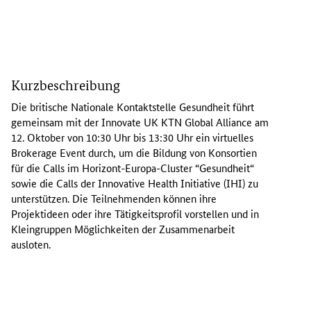
D
i
Kurzbeschreibung
e
b
Die britische Nationale Kontaktstelle Gesundheit führt
r
gemeinsam mit der
Innovate UK KTN Global Alliance
am
i
12. Oktober von 10:30 Uhr bis 13:30 Uhr ein virtuelles
t
Brokerage Event
durch, um die Bildung von Konsortien
i
für die
Calls
im Horizont-Europa-Cluster “Gesundheit“
s
sowie die
Calls
der
Innovative Health Initiative
(IHI) zu
c
unterstützen. Die Teilnehmenden können ihre
h
Projektideen oder ihre Tätigkeitsprofil vorstellen und in
e
Kleingruppen Möglichkeiten der Zusammenarbeit
N
ausloten.
K
S
G
e