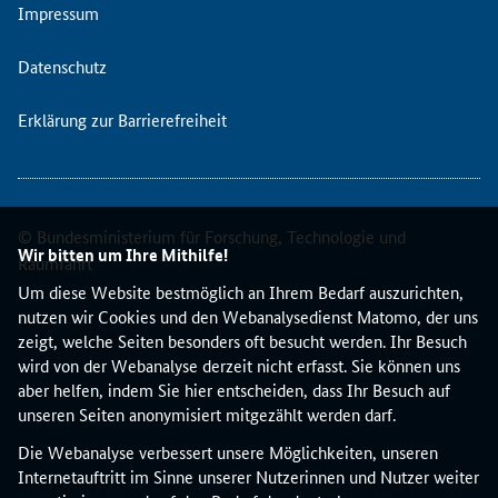
v
Impressum
a
t
Datenschutz
e
U
Erklärung zur Barrierefreiheit
K
K
T
N
e
© Bundesministerium für Forschung, Technologie und
i
Wir bitten um Ihre Mithilfe!
Raumfahrt
n
Um diese Website bestmöglich an Ihrem Bedarf auszurichten,
v
nutzen wir Cookies und den Webanalysedienst Matomo, der uns
i
zeigt, welche Seiten besonders oft besucht werden. Ihr Besuch
r
wird von der Webanalyse derzeit nicht erfasst. Sie können uns
t
aber helfen, indem Sie hier entscheiden, dass Ihr Besuch auf
u
unseren Seiten anonymisiert mitgezählt werden darf.
e
l
Die Webanalyse verbessert unsere Möglichkeiten, unseren
l
Internetauftritt im Sinne unserer Nutzerinnen und Nutzer weiter
e