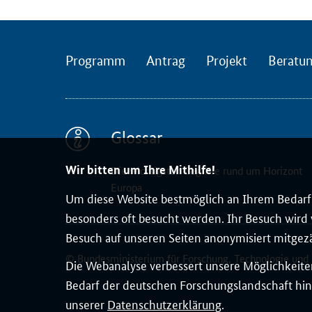
t
i
o
n
Programm
Antrag
Projekt
Beratu
a
l
e
N
Glossar
e
t
Wir bitten um Ihre Mithilfe!
Die wichtigsten Begriffe rund um Horizont
z
Europa
Um diese Website bestmöglich an Ihrem Bedarf 
w
besonders oft besucht werden. Ihr Besuch wird v
e
Besuch auf unseren Seiten anonymisiert mitgez
r
k
© Bundesministerium für Forschung, Technologie und
Die Webanalyse verbessert unsere Möglichkeiten
d
Bedarf der deutschen Forschungslandschaft hin
e
unserer
Datenschutzerklärung
.