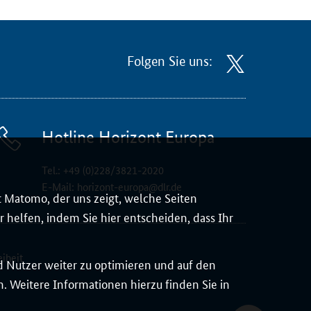
Folgen Sie uns:
Hotline Horizont Europa
Tel.:
+49 (0)228/3821-2020
E-Mail:
horizont-europa@dlr.de
 Matomo, der uns zeigt, welche Seiten
 helfen, indem Sie hier entscheiden, dass Ihr
eiheit
d Nutzer weiter zu optimieren und auf den
 Weitere Informationen hierzu finden Sie in