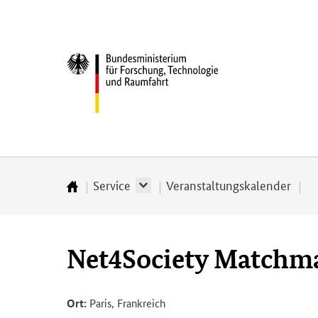
Direkt
Direkt
Direkt
Direkt
zum
zum
zur
zur
Inhalt
Hauptmenu
Suche
Fußleiste
Bundesministerium
(Eingabetaste)
(Eingabetaste)
(Eingabetaste)
(Enter)
für
­
Forschung,
Technologie
und
Raumfahrt
Service
Veranstaltungskalender
Startseite
Net4Society Matchmak
Ort:
Paris, Frankreich