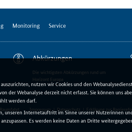
ng
Monitoring
Service
Abkürzungen
Die wichtigsten Abkürzungen rund um
Horizont Europa
auszurichten, nutzen wir Cookies und den Webanalysedienst
on der Webanalyse derzeit nicht erfasst. Sie können uns aber
ählt werden darf.
 Raumfahrt
Impressum
Datenschutz
Erklärung zur Barrierefr
, unseren Internetauftritt im Sinne unserer Nutzerinnen un
 anzupassen. Es werden keine Daten an Dritte weitergegeben.