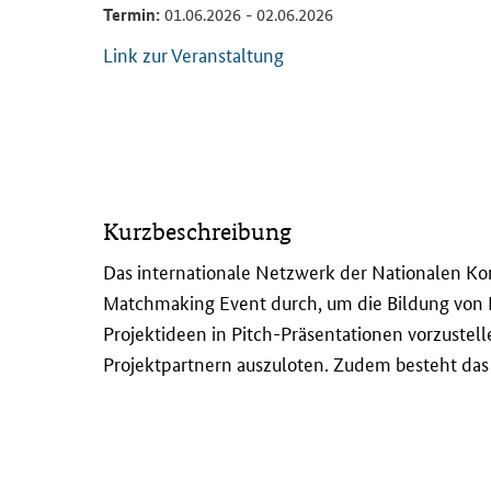
Termin:
01.06.2026 - 02.06.2026
Link zur Veranstaltung
D
Kurzbeschreibung
a
s
Das internationale Netzwerk der Nationalen Kon
i
Matchmaking Event
durch, um die Bildung von 
n
Projektideen in
Pitch
-Präsentationen vorzustell
t
Projektpartnern auszuloten. Zudem besteht da
e
r
n
a