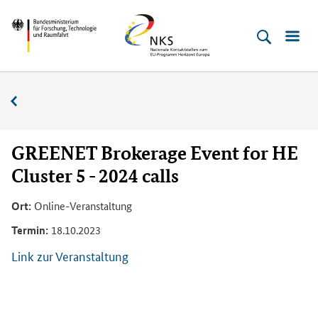
Direkt
Direkt
Direkt
Direkt
Bundesministerium
Horizont
zum
zum
zur
zur
für
Europa
Inhalt
Hauptmenu
Suche
Fußleiste
­
(Eingabetaste)
(Eingabetaste)
(Eingabetaste)
(Enter)
Forschung,
Veranstaltungskalender
Technologie
und
Raumfahrt
GREENET Brokerage Event for HE
Cluster 5 - 2024 calls
Ort:
Online-Veranstaltung
Termin:
18.10.2023
Link zur Veranstaltung