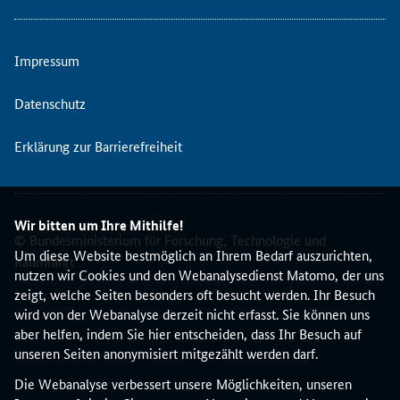
w
e
r
Impressum
k
d
Datenschutz
e
r
Erklärung zur Barrierefreiheit
N
a
t
i
Wir bitten um Ihre Mithilfe!
o
© Bundesministerium für Forschung, Technologie und
n
Um diese Website bestmöglich an Ihrem Bedarf auszurichten,
Raumfahrt
a
nutzen wir Cookies und den Webanalysedienst Matomo, der uns
l
zeigt, welche Seiten besonders oft besucht werden. Ihr Besuch
e
wird von der Webanalyse derzeit nicht erfasst. Sie können uns
n
aber helfen, indem Sie hier entscheiden, dass Ihr Besuch auf
K
unseren Seiten anonymisiert mitgezählt werden darf.
o
Die Webanalyse verbessert unsere Möglichkeiten, unseren
n