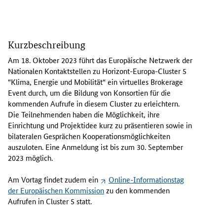
A
m
Kurzbeschreibung
1
8
Am 18. Oktober 2023 führt das Europäische Netzwerk der
.
Nationalen Kontaktstellen zu Horizont-Europa-
Cluster
5
O
“Klima, Energie und Mobilität“ ein virtuelles
Brokerage
k
Event
durch, um die Bildung von Konsortien für die
t
kommenden Aufrufe in diesem
Cluster
zu erleichtern.
o
Die Teilnehmenden haben die Möglichkeit, ihre
b
Einrichtung und Projektidee kurz zu präsentieren sowie in
e
bilateralen Gesprächen Kooperationsmöglichkeiten
r
auszuloten. Eine Anmeldung ist bis zum 30. September
2
2023 möglich.
0
2
Am Vortag findet zudem ein
Online-Informationstag
3
der Europäischen Kommission
zu den kommenden
f
Aufrufen in
Cluster
5 statt.
ü