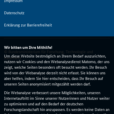
Impressum
-
I
Datenschutz
n
f
Erklärung zur Barrierefreiheit
o
r
m
a
Wir bitten um Ihre Mithilfe!
t
© Bundesministerium für Forschung, Technologie und
i
Um diese Website bestmöglich an Ihrem Bedarf auszurichten,
Raumfahrt
o
nutzen wir Cookies und den Webanalysedienst Matomo, der uns
n
zeigt, welche Seiten besonders oft besucht werden. Ihr Besuch
s
wird von der Webanalyse derzeit nicht erfasst. Sie können uns
v
aber helfen, indem Sie hier entscheiden, dass Ihr Besuch auf
e
unseren Seiten anonymisiert mitgezählt werden darf.
r
Die Webanalyse verbessert unsere Möglichkeiten, unseren
a
Internetauftritt im Sinne unserer Nutzerinnen und Nutzer weiter
n
zu optimieren und auf den Bedarf der deutschen
s
Forschungslandschaft hin anzupassen. Es werden keine Daten an
t