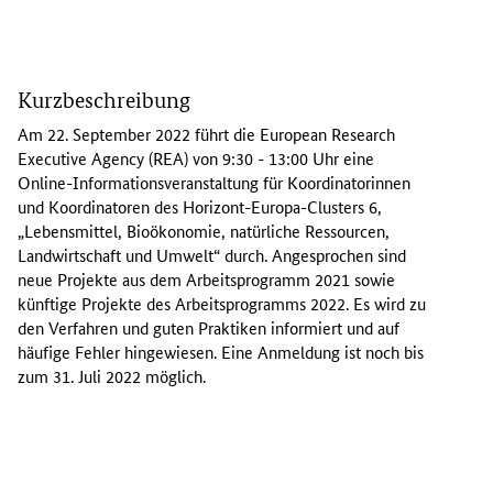
A
m
Kurzbeschreibung
2
2
Am 22. September 2022 führt die
European Research
.
Executive Agency
(REA) von 9:30 - 13:00 Uhr eine
S
Online
-Informationsveranstaltung für Koordinatorinnen
e
und Koordinatoren des Horizont-Europa-
Clusters
6,
p
„Lebensmittel, Bioökonomie, natürliche Ressourcen,
t
Landwirtschaft und Umwelt“ durch. Angesprochen sind
e
neue Projekte aus dem Arbeitsprogramm 2021 sowie
m
künftige Projekte des Arbeitsprogramms 2022. Es wird zu
b
den Verfahren und guten Praktiken informiert und auf
e
häufige Fehler hingewiesen. Eine Anmeldung ist noch bis
r
zum 31. Juli 2022 möglich.
2
0
2
2