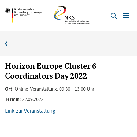
Direkt
Direkt
Direkt
Direkt
Bundesministerium
Horizont
zum
zum
zur
zur
für
Europa
Inhalt
Hauptmenu
Suche
Fußleiste
­
(Eingabetaste)
(Eingabetaste)
(Eingabetaste)
(Enter)
Forschung,
Veranstaltungskalender
Technologie
und
Raumfahrt
Horizon Europe Cluster 6
Coordinators Day 2022
Ort:
Online-Veranstaltung, 09:30 - 13:00 Uhr
Termin:
22.09.2022
Link zur Veranstaltung