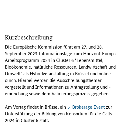
D
i
Kurzbeschreibung
e
E
Die Europäische Kommission führt am 27. und 28.
u
September 2023 Informationstage zum Horizont-Europa-
r
Arbeitsprogramm 2024 in
Cluster
6 "Lebensmittel,
o
Bioökonomie, natürliche Ressourcen, Landwirtschaft und
p
Umwelt" als Hybridveranstaltung in Brüssel und online
ä
durch. Hierbei werden die Ausschreibungsthemen
i
vorgestellt und Informationen zu Antragstellung und -
s
einreichung sowie dem Validierungsprozess gegeben.
c
h
Am Vortag findet in Brüssel ein
Brokerage Event
zur
e
Unterstützung der Bildung von Konsortien für die
Calls
K
2024 in
Cluster
6 statt.
o
m