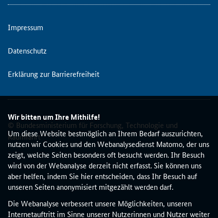
2
8
.
Impressum
S
e
Datenschutz
p
t
Erklärung zur Barrierefreiheit
e
m
b
e
Wir bitten um Ihre Mithilfe!
r
© Bundesministerium für Forschung, Technologie und
2
Um diese Website bestmöglich an Ihrem Bedarf auszurichten,
Raumfahrt
0
nutzen wir Cookies und den Webanalysedienst Matomo, der uns
2
zeigt, welche Seiten besonders oft besucht werden. Ihr Besuch
3
wird von der Webanalyse derzeit nicht erfasst. Sie können uns
I
aber helfen, indem Sie hier entscheiden, dass Ihr Besuch auf
n
unseren Seiten anonymisiert mitgezählt werden darf.
f
Die Webanalyse verbessert unsere Möglichkeiten, unseren
o
Internetauftritt im Sinne unserer Nutzerinnen und Nutzer weiter
r