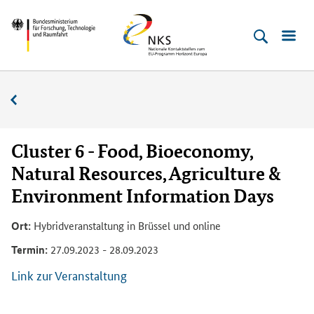
Direkt
Direkt
Direkt
Direkt
Bundesministerium
Horizont
zum
zum
zur
zur
für
Europa
Inhalt
Hauptmenu
Suche
Fußleiste
­
(Eingabetaste)
(Eingabetaste)
(Eingabetaste)
(Enter)
Forschung,
Veranstaltungskalender
Technologie
und
Raumfahrt
Cluster 6 - Food, Bioeconomy,
Natural Resources, Agriculture &
Environment Information Days
Ort:
Hybridveranstaltung in Brüssel und online
Termin:
27.09.2023 - 28.09.2023
Link zur Veranstaltung