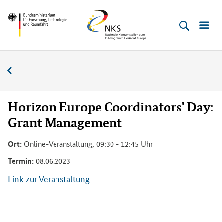
Direkt
Direkt
Direkt
Direkt
Bundesministerium
Horizont
zum
zum
zur
zur
für
Europa
Inhalt
Hauptmenu
Suche
Fußleiste
­
(Eingabetaste)
(Eingabetaste)
(Eingabetaste)
(Enter)
Forschung,
Veranstaltungskalender
Technologie
und
Raumfahrt
Horizon Europe Coordinators' Day:
Grant Management
Ort:
Online-Veranstaltung, 09:30 - 12:45 Uhr
Termin:
08.06.2023
Link zur Veranstaltung