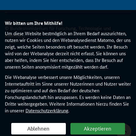
s
t
a
Wir bitten um Ihre Mithilfe!
l
© Bundesministerium für Forschung, Technologie und
t
Um diese Website bestmöglich an Ihrem Bedarf auszurichten,
Raumfahrt
u
nutzen wir Cookies und den Webanalysedienst Matomo, der uns
n
zeigt, welche Seiten besonders oft besucht werden. Ihr Besuch
g
wird von der Webanalyse derzeit nicht erfasst. Sie können uns
i
aber helfen, indem Sie hier entscheiden, dass Ihr Besuch auf
n
unseren Seiten anonymisiert mitgezählt werden darf.
f
Die Webanalyse verbessert unsere Möglichkeiten, unseren
o
Internetauftritt im Sinne unserer Nutzerinnen und Nutzer weiter
r
zu optimieren und auf den Bedarf der deutschen
m
Forschungslandschaft hin anzupassen. Es werden keine Daten an
i
Dritte weitergegeben. Weitere Informationen hierzu finden Sie
e
in unserer
Datenschutzerklärung
.
r
t
d
Ablehnen
Akzeptieren
i