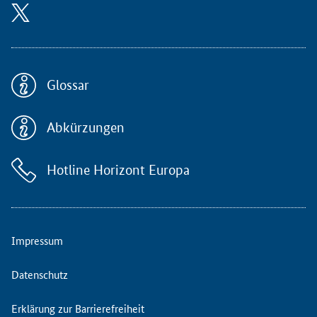
a
m
d
u
r
c
Glossar
h
g
Abkürzungen
e
f
ü
Hotline Horizont Europa
h
r
t
e
n
Impressum
V
e
Datenschutz
r
a
Erklärung zur Barrierefreiheit
n