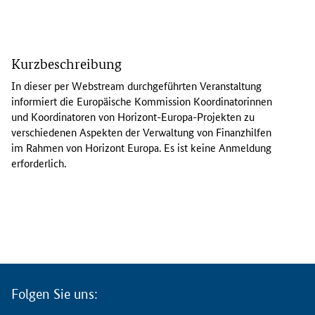
I
n
Kurzbeschreibung
d
i
In dieser per
Webstream
durchgeführten Veranstaltung
e
informiert die Europäische Kommission Koordinatorinnen
s
und Koordinatoren von Horizont-Europa-Projekten zu
e
verschiedenen Aspekten der Verwaltung von Finanzhilfen
r
im Rahmen von Horizont Europa. Es ist keine Anmeldung
p
erforderlich.
e
r
W
e
b
s
t
r
Folgen Sie uns:
e