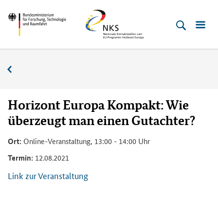
Direkt
Direkt
Direkt
Direkt
Bundesministerium
Horizont
zum
zum
zur
zur
für
Europa
Inhalt
Hauptmenu
Suche
Fußleiste
­
(Eingabetaste)
(Eingabetaste)
(Eingabetaste)
(Enter)
Forschung,
Veranstaltungskalender
Technologie
und
Raumfahrt
Horizont Europa Kompakt: Wie
überzeugt man einen Gutachter?
Ort:
Online-Veranstaltung, 13:00 - 14:00 Uhr
Termin:
12.08.2021
Link zur Veranstaltung