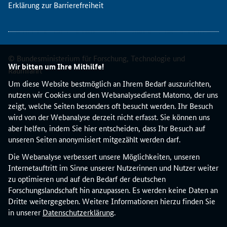
Erklärung zur Barrierefreiheit
p
a
K
o
m
© Bundesministerium für Forschung, Technologie und
p
Wir bitten um Ihre Mithilfe!
Raumfahrt
a
Um diese Website bestmöglich an Ihrem Bedarf auszurichten,
k
nutzen wir Cookies und den Webanalysedienst Matomo, der uns
t
zeigt, welche Seiten besonders oft besucht werden. Ihr Besuch
"
wird von der Webanalyse derzeit nicht erfasst. Sie können uns
b
aber helfen, indem Sie hier entscheiden, dass Ihr Besuch auf
i
unseren Seiten anonymisiert mitgezählt werden darf.
e
t
Die Webanalyse verbessert unsere Möglichkeiten, unseren
e
Internetauftritt im Sinne unserer Nutzerinnen und Nutzer weiter
t
zu optimieren und auf den Bedarf der deutschen
d
Forschungslandschaft hin anzupassen. Es werden keine Daten an
a
Dritte weitergegeben. Weitere Informationen hierzu finden Sie
s
in unserer
Datenschutzerklärung
.
E