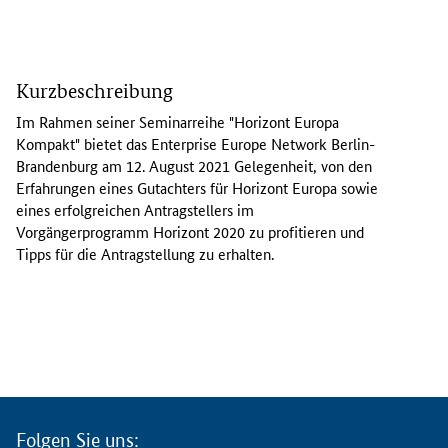
I
m
Kurzbeschreibung
R
a
Im Rahmen seiner Seminarreihe "Horizont Europa
h
Kompakt" bietet das
Enterprise Europe Network
Berlin-
m
Brandenburg am 12. August 2021 Gelegenheit, von den
e
Erfahrungen eines Gutachters für Horizont Europa sowie
n
eines erfolgreichen Antragstellers im
s
Vorgängerprogramm Horizont 2020 zu profitieren und
e
Tipps für die Antragstellung zu erhalten.
i
n
e
r
S
e
m
i
Folgen Sie uns: