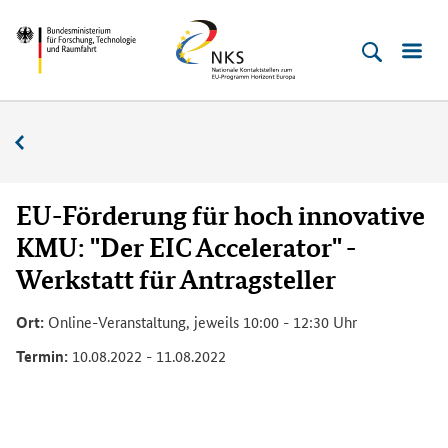
Direkt
Direkt
Direkt
Direkt
Bundesministerium
Horizont
zum
zum
zur
zur
für
Europa
Inhalt
Hauptmenu
Suche
Fußleiste
­
(Eingabetaste)
(Eingabetaste)
(Eingabetaste)
(Enter)
Forschung,
Veranstaltungskalender
Technologie
und
Raumfahrt
EU-Förderung für hoch innovative
KMU: "Der EIC Accelerator" -
Werkstatt für Antragsteller
Ort:
Online-Veranstaltung, jeweils 10:00 - 12:30 Uhr
Termin:
10.08.2022 - 11.08.2022