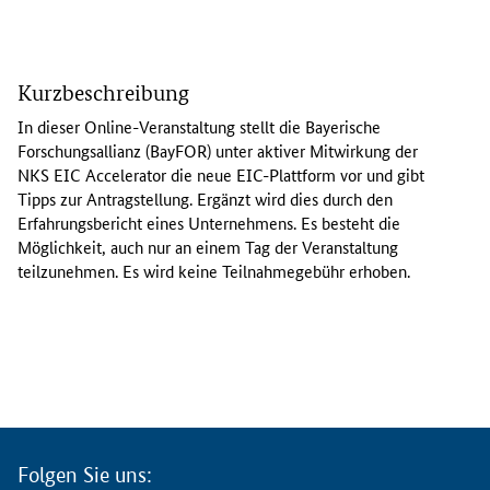
I
n
Kurzbeschreibung
d
i
In dieser
Online
-Veranstaltung stellt die Bayerische
e
Forschungsallianz (BayFOR) unter aktiver Mitwirkung der
s
NKS EIC
Accelerator
die neue EIC-Plattform vor und gibt
e
Tipps zur Antragstellung. Ergänzt wird dies durch den
r
Erfahrungsbericht eines Unternehmens. Es besteht die
O
Möglichkeit, auch nur an einem Tag der Veranstaltung
n
teilzunehmen. Es wird keine Teilnahmegebühr erhoben.
l
i
n
e
-
V
e
r
Folgen Sie uns:
a