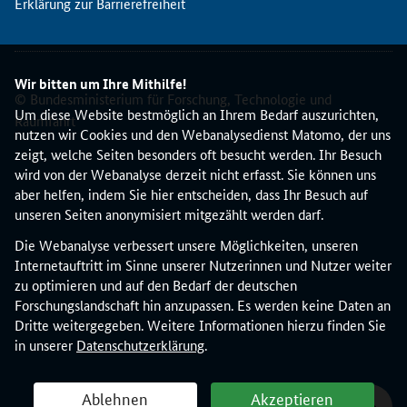
Erklärung zur Barrierefreiheit
y
e
r
i
Wir bitten um Ihre Mithilfe!
s
© Bundesministerium für Forschung, Technologie und
c
Um diese Website bestmöglich an Ihrem Bedarf auszurichten,
Raumfahrt
h
nutzen wir Cookies und den Webanalysedienst Matomo, der uns
e
zeigt, welche Seiten besonders oft besucht werden. Ihr Besuch
F
wird von der Webanalyse derzeit nicht erfasst. Sie können uns
o
aber helfen, indem Sie hier entscheiden, dass Ihr Besuch auf
r
unseren Seiten anonymisiert mitgezählt werden darf.
s
Die Webanalyse verbessert unsere Möglichkeiten, unseren
c
Internetauftritt im Sinne unserer Nutzerinnen und Nutzer weiter
h
zu optimieren und auf den Bedarf der deutschen
u
Forschungslandschaft hin anzupassen. Es werden keine Daten an
n
Dritte weitergegeben. Weitere Informationen hierzu finden Sie
g
in unserer
Datenschutzerklärung
.
s
a
l
Ablehnen
Akzeptieren