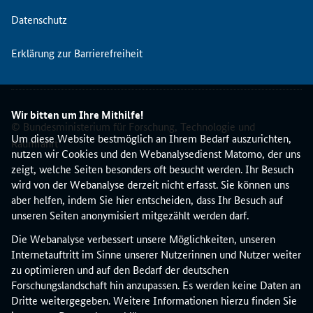
-
Datenschutz
V
e
Erklärung zur Barrierefreiheit
r
a
n
s
Wir bitten um Ihre Mithilfe!
t
© Bundesministerium für Forschung, Technologie und
a
Um diese Website bestmöglich an Ihrem Bedarf auszurichten,
Raumfahrt
l
nutzen wir Cookies und den Webanalysedienst Matomo, der uns
t
zeigt, welche Seiten besonders oft besucht werden. Ihr Besuch
u
wird von der Webanalyse derzeit nicht erfasst. Sie können uns
n
aber helfen, indem Sie hier entscheiden, dass Ihr Besuch auf
g
unseren Seiten anonymisiert mitgezählt werden darf.
s
Die Webanalyse verbessert unsere Möglichkeiten, unseren
r
Internetauftritt im Sinne unserer Nutzerinnen und Nutzer weiter
e
zu optimieren und auf den Bedarf der deutschen
i
Forschungslandschaft hin anzupassen. Es werden keine Daten an
h
Dritte weitergegeben. Weitere Informationen hierzu finden Sie
e