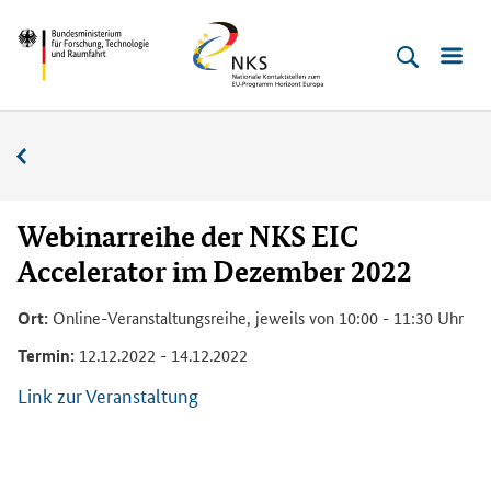
Direkt
Direkt
Direkt
Direkt
Bundesministerium
Horizont
zum
zum
zur
zur
für
Europa
Inhalt
Hauptmenu
Suche
Fußleiste
­
(Eingabetaste)
(Eingabetaste)
(Eingabetaste)
(Enter)
Forschung,
Veranstaltungskalender
Technologie
und
Raumfahrt
Webinarreihe der NKS EIC
Accelerator im Dezember 2022
Ort:
Online-Veranstaltungsreihe, jeweils von 10:00 - 11:30 Uhr
Termin:
12.12.2022 - 14.12.2022
Link zur Veranstaltung