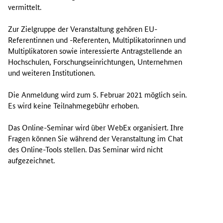
i
vermittelt.
n
f
Zur Zielgruppe der Veranstaltung gehören EU-
o
Referentinnen und -Referenten, Multiplikatorinnen und
r
Multiplikatoren sowie interessierte Antragstellende an
m
Hochschulen, Forschungseinrichtungen, Unternehmen
i
und weiteren Institutionen.
e
r
Die Anmeldung wird zum 5. Februar 2021 möglich sein.
t
Es wird keine Teilnahmegebühr erhoben.
i
n
Das
Online
-Seminar wird über WebEx organisiert. Ihre
d
Fragen können Sie während der Veranstaltung im
Chat
i
des
Online-Tools
stellen. Das Seminar wird nicht
e
aufgezeichnet.
s
e
m
O
n