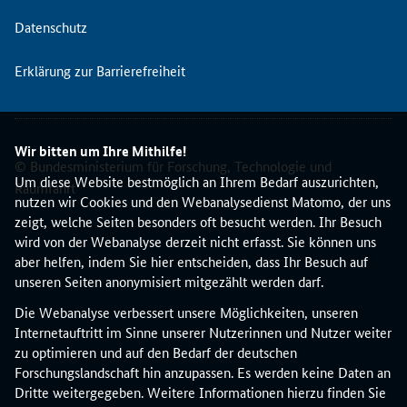
s
Datenschutz
e
n
Erklärung zur Barrierefreiheit
t
l
i
c
Wir bitten um Ihre Mithilfe!
h
© Bundesministerium für Forschung, Technologie und
e
Um diese Website bestmöglich an Ihrem Bedarf auszurichten,
Raumfahrt
n
nutzen wir Cookies und den Webanalysedienst Matomo, der uns
N
zeigt, welche Seiten besonders oft besucht werden. Ihr Besuch
e
wird von der Webanalyse derzeit nicht erfasst. Sie können uns
u
aber helfen, indem Sie hier entscheiden, dass Ihr Besuch auf
e
unseren Seiten anonymisiert mitgezählt werden darf.
r
Die Webanalyse verbessert unsere Möglichkeiten, unseren
u
Internetauftritt im Sinne unserer Nutzerinnen und Nutzer weiter
n
zu optimieren und auf den Bedarf der deutschen
g
Forschungslandschaft hin anzupassen. Es werden keine Daten an
e
Dritte weitergegeben. Weitere Informationen hierzu finden Sie
n