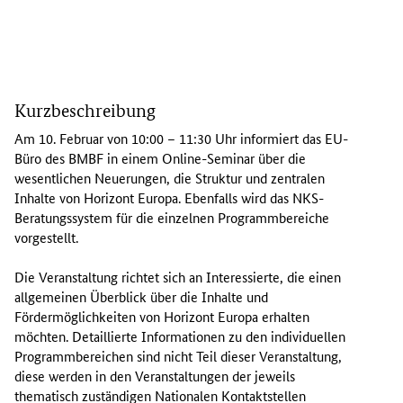
D
a
Kurzbeschreibung
s
E
Am 10. Februar von 10:00 – 11:30 Uhr informiert das EU-
U
Büro des BMBF in einem
Online
-Seminar über die
-
wesentlichen Neuerungen, die Struktur und zentralen
B
Inhalte von Horizont Europa. Ebenfalls wird das NKS-
ü
Beratungssystem für die einzelnen Programmbereiche
r
vorgestellt.
o
d
Die Veranstaltung richtet sich an Interessierte, die einen
e
allgemeinen Überblick über die Inhalte und
s
Fördermöglichkeiten von Horizont Europa erhalten
B
möchten. Detaillierte Informationen zu den individuellen
M
Programmbereichen sind nicht Teil dieser Veranstaltung,
B
diese werden in den Veranstaltungen der jeweils
F
thematisch zuständigen Nationalen Kontaktstellen