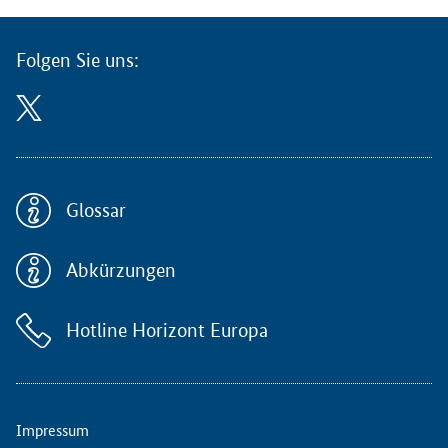
l
i
n
Folgen Sie uns:
e
-
S
e
m
i
n
Glossar
a
r
Abkürzungen
ü
b
e
Hotline Horizont Europa
r
d
i
e
w
Impressum
e