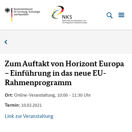
Direkt
Direkt
Direkt
Direkt
Bundesministerium
Horizont
zum
zum
zur
zur
für
Europa
Inhalt
Hauptmenu
Suche
Fußleiste
­
(Eingabetaste)
(Eingabetaste)
(Eingabetaste)
(Enter)
Forschung,
Veranstaltungskalender
Technologie
und
Raumfahrt
Zum Auftakt von Horizont Europa
– Einführung in das neue EU-
Rahmenprogramm
Ort:
Online-Veranstaltung, 10:00 - 11:30 Uhr
Termin:
10.02.2021
Link zur Veranstaltung