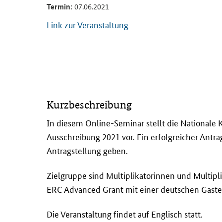
Termin:
07.06.2021
Link zur Veranstaltung
I
Kurzbeschreibung
n
d
In diesem
Online
-Seminar stellt die National
i
Ausschreibung 2021 vor. Ein erfolgreicher Ant
e
Antragstellung geben.
s
e
Zielgruppe sind Multiplikatorinnen und Multipl
m
ERC Advanced Grant mit einer deutschen Gaste
O
n
Die Veranstaltung findet auf Englisch statt.