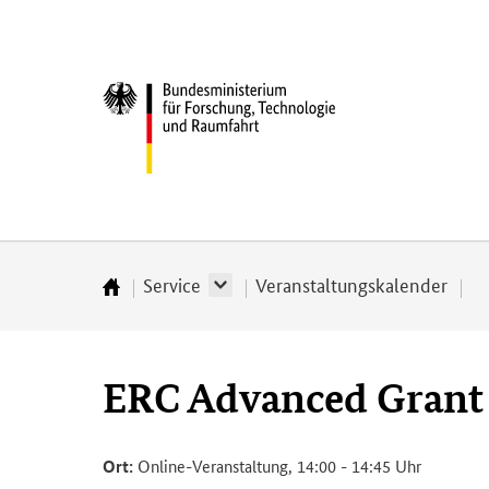
Direkt
Direkt
Direkt
Direkt
zum
zum
zur
zur
Inhalt
Hauptmenu
Suche
Fußleiste
Bundesministerium
(Eingabetaste)
(Eingabetaste)
(Eingabetaste)
(Enter)
für
­
Forschung,
Technologie
und
Raumfahrt
Service
Veranstaltungskalender
Startseite
ERC Advanced Grant
Ort:
Online-Veranstaltung, 14:00 - 14:45 Uhr