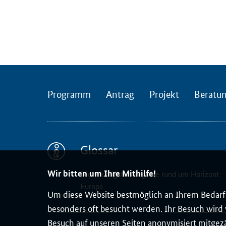
l
i
n
e
-
S
e
Programm
Antrag
Projekt
Beratu
m
i
n
a
r
Glossar
s
Wir bitten um Ihre Mithilfe!
t
Die wichtigsten Begriffe rund um Horizont
Europa
e
Um diese Website bestmöglich an Ihrem Bedarf 
l
besonders oft besucht werden. Ihr Besuch wird v
l
Besuch auf unseren Seiten anonymisiert mitgez