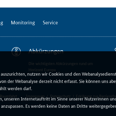
ng
Monitoring
Service
Abkürzungen
Die wichtigsten Abkürzungen rund um
Horizont Europa
auszurichten, nutzen wir Cookies und den Webanalysedienst
on der Webanalyse derzeit nicht erfasst. Sie können uns aber
ählt werden darf.
 Raumfahrt
Impressum
Datenschutz
Erklärung zur Barrierefr
, unseren Internetauftritt im Sinne unserer Nutzerinnen un
 anzupassen. Es werden keine Daten an Dritte weitergegeben.