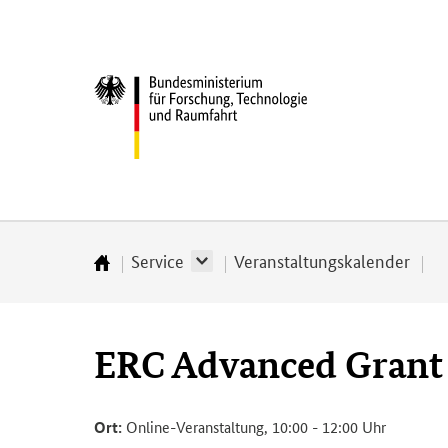
Direkt
Direkt
Direkt
Direkt
zum
zum
zur
zur
Inhalt
Hauptmenu
Suche
Fußleiste
Bundesministerium
(Eingabetaste)
(Eingabetaste)
(Eingabetaste)
(Enter)
für
­
Forschung,
Technologie
und
Raumfahrt
Service
Veranstaltungskalender
Startseite
ERC Advanced Grant C
Ort:
Online-Veranstaltung, 10:00 - 12:00 Uhr