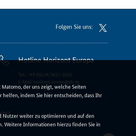
Folgen Sie uns:
Hotline Horizont Europa
Tel.:
+49 (0)228/3821-2020
E-Mail:
horizont-europa@dlr.de
 Matomo, der uns zeigt, welche Seiten
 helfen, indem Sie hier entscheiden, dass Ihr
eiheit
d Nutzer weiter zu optimieren und auf den
 Weitere Informationen hierzu finden Sie in