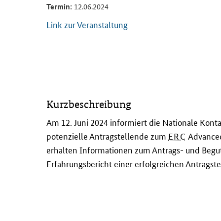
Termin:
12.06.2024
Link zur Veranstaltung
I
Kurzbeschreibung
n
d
Am 12. Juni 2024 informiert die Nationale Kont
i
potenzielle Antragstellende zum
ERC
Advanced
e
erhalten Informationen zum Antrags- und Beg
s
Erfahrungsbericht einer erfolgreichen Antragstel
e
r
e
n