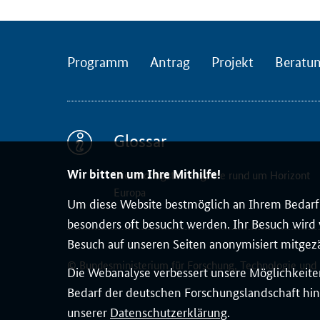
g
l
i
s
Programm
Antrag
Projekt
Beratu
c
h
s
p
Glossar
r
a
Wir bitten um Ihre Mithilfe!
Die wichtigsten Begriffe rund um Horizont
c
Europa
Um diese Website bestmöglich an Ihrem Bedarf 
h
besonders oft besucht werden. Ihr Besuch wird v
i
Besuch auf unseren Seiten anonymisiert mitgez
g
e
© Bundesministerium für Forschung, Technologie und
Die Webanalyse verbessert unsere Möglichkeiten
n
Bedarf der deutschen Forschungslandschaft hin
O
unserer
Datenschutzerklärung
.