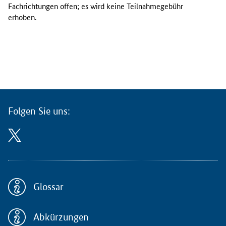
e
Fachrichtungen offen; es wird keine Teilnahmegebühr
r
erhoben.
a
n
s
t
a
l
t
u
Folgen Sie uns:
n
g
s
r
e
i
h
Glossar
e
d
Abkürzungen
e