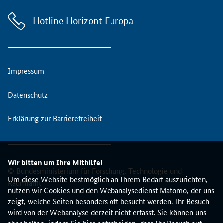
r
G
Hotline Horizont Europa
e
r
m
a
n
Impressum
A
l
Datenschutz
l
i
Erklärung zur Barrierefreiheit
a
n
c
e
Wir bitten um Ihre Mithilfe!
f
© Bundesministerium für Forschung, Technologie und
o
Um diese Website bestmöglich an Ihrem Bedarf auszurichten,
Raumfahrt
r
nutzen wir Cookies und den Webanalysedienst Matomo, der uns
G
zeigt, welche Seiten besonders oft besucht werden. Ihr Besuch
l
wird von der Webanalyse derzeit nicht erfasst. Sie können uns
o
aber helfen, indem Sie hier entscheiden, dass Ihr Besuch auf