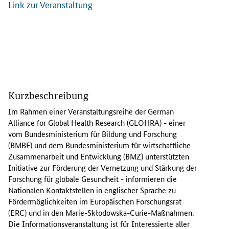
Link zur Veranstaltung
I
m
Kurzbeschreibung
R
a
Im Rahmen einer Veranstaltungsreihe der
German
h
Alliance for Global Health Research
(GLOHRA) - einer
m
vom Bundesministerium für Bildung und Forschung
e
(BMBF) und dem Bundesministerium für wirtschaftliche
n
Zusammenarbeit und Entwicklung (BMZ) unterstützten
e
Initiative zur Förderung der Vernetzung und Stärkung der
i
Forschung für globale Gesundheit - informieren die
n
Nationalen Kontaktstellen in englischer Sprache zu
e
Fördermöglichkeiten im Europäischen Forschungsrat
r
(ERC) und in den Marie-
Skłodowska
-
Curie
-Maßnahmen.
V
Die Informationsveranstaltung ist für Interessierte aller