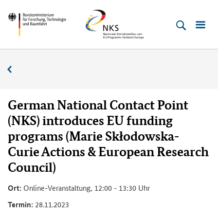
Direkt
Direkt
Direkt
Direkt
Bundesministerium
Horizont
zum
zum
zur
zur
für
Europa
Inhalt
Hauptmenu
Suche
Fußleiste
­
(Eingabetaste)
(Eingabetaste)
(Eingabetaste)
(Enter)
Forschung,
Veranstaltungskalender
Technologie
und
Raumfahrt
German National Contact Point
(NKS) introduces EU funding
programs (Marie Skłodowska-
Curie Actions & European Research
Council)
Ort:
Online-Veranstaltung, 12:00 - 13:30 Uhr
Termin:
28.11.2023