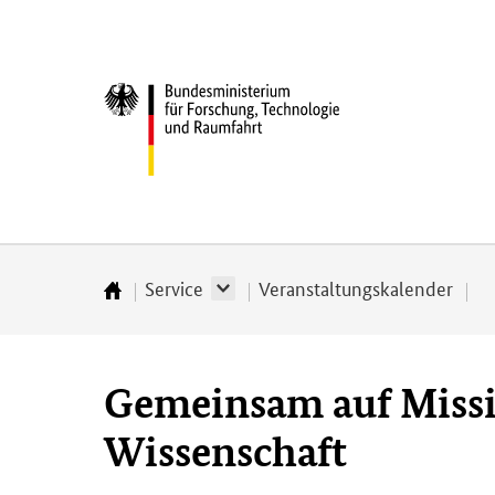
Direkt
Direkt
Direkt
Direkt
zum
zum
zur
zur
Inhalt
Hauptmenu
Suche
Fußleiste
Bundesministerium
(Eingabetaste)
(Eingabetaste)
(Eingabetaste)
(Enter)
für
­
Forschung,
Technologie
und
Raumfahrt
Service
Veranstaltungskalender
Startseite
Gemeinsam auf Missi
Wissenschaft