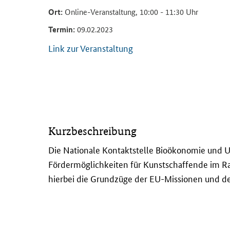
Ort:
Online-Veranstaltung, 10:00 - 11:30 Uhr
Termin:
09.02.2023
Link zur Veranstaltung
D
Kurzbeschreibung
i
e
Die Nationale Kontaktstelle Bioökonomie und Um
N
Fördermöglichkeiten für Kunstschaffende im Ra
a
hierbei die Grundzüge der EU-Missionen und de
t
i
o
n