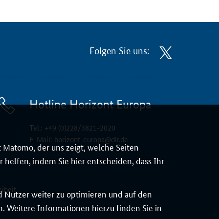
Folgen Sie uns:
Hotline Horizont Europa
Tel.:
+49 (0)228/3821-2020
E-Mail:
horizont-europa@dlr.de
 Matomo, der uns zeigt, welche Seiten
 helfen, indem Sie hier entscheiden, dass Ihr
eiheit
d Nutzer weiter zu optimieren und auf den
 Weitere Informationen hierzu finden Sie in