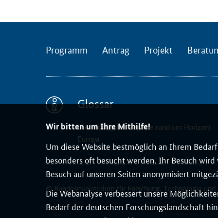
a
l
e
K
Programm
Antrag
Projekt
Beratu
o
n
t
a
Glossar
k
t
Wir bitten um Ihre Mithilfe!
Die wichtigsten Begriffe rund um Horizont
s
Europa
Um diese Website bestmöglich an Ihrem Bedarf 
t
besonders oft besucht werden. Ihr Besuch wird v
e
Besuch auf unseren Seiten anonymisiert mitgez
l
© Bundesministerium für Forschung, Technologie und
l
Die Webanalyse verbessert unsere Möglichkeiten
e
Bedarf der deutschen Forschungslandschaft hin
B