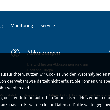
ng
Monitoring
Service
Abkürzungen
Die wichtigsten Abkürzungen rund um
Horizont Europa
auszurichten, nutzen wir Cookies und den Webanalysedienst
on der Webanalyse derzeit nicht erfasst. Sie können uns aber
ählt werden darf.
 Raumfahrt
Impressum
Datenschutz
Erklärung zur Barrierefr
, unseren Internetauftritt im Sinne unserer Nutzerinnen un
 anzupassen. Es werden keine Daten an Dritte weitergegeben.