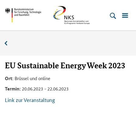
Direkt
Direkt
Direkt
Direkt
Bundesministerium
Horizont
zum
zum
zur
zur
für
Europa
Inhalt
Hauptmenu
Suche
Fußleiste
­
(Eingabetaste)
(Eingabetaste)
(Eingabetaste)
(Enter)
Forschung,
Veranstaltungskalender
Technologie
und
Raumfahrt
EU Sustainable Energy Week 2023
Ort:
Brüssel und online
Termin:
20.06.2023 - 22.06.2023
Link zur Veranstaltung