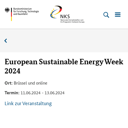
Direkt
Direkt
Direkt
Direkt
Bundesministerium
Horizont
zum
zum
zur
zur
für
Europa
Inhalt
Hauptmenu
Suche
Fußleiste
­
(Eingabetaste)
(Eingabetaste)
(Eingabetaste)
(Enter)
Forschung,
Veranstaltungskalender
Technologie
und
Raumfahrt
European Sustainable Energy Week
2024
Ort:
Brüssel und online
Termin:
11.06.2024 - 13.06.2024
Link zur Veranstaltung