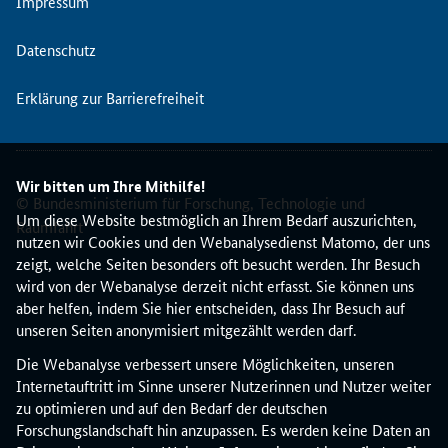
Impressum
g
r
Datenschutz
ö
ß
Erklärung zur Barrierefreiheit
t
e
e
u
Wir bitten um Ihre Mithilfe!
r
© Bundesministerium für Forschung, Technologie und
o
Um diese Website bestmöglich an Ihrem Bedarf auszurichten,
Raumfahrt
p
nutzen wir Cookies und den Webanalysedienst Matomo, der uns
ä
zeigt, welche Seiten besonders oft besucht werden. Ihr Besuch
i
wird von der Webanalyse derzeit nicht erfasst. Sie können uns
s
aber helfen, indem Sie hier entscheiden, dass Ihr Besuch auf
c
unseren Seiten anonymisiert mitgezählt werden darf.
h
Die Webanalyse verbessert unsere Möglichkeiten, unseren
e
Internetauftritt im Sinne unserer Nutzerinnen und Nutzer weiter
K
zu optimieren und auf den Bedarf der deutschen
o
Forschungslandschaft hin anzupassen. Es werden keine Daten an
n