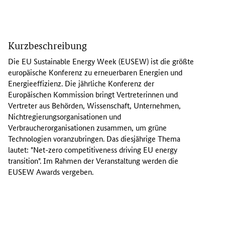
D
i
Kurzbeschreibung
e
E
Die
EU Sustainable Energy Week
(EUSEW) ist die größte
U
europäische Konferenz zu erneuerbaren Energien und
S
Energieeffizienz. Die jährliche Konferenz der
u
Europäischen Kommission bringt Vertreterinnen und
s
Vertreter aus Behörden, Wissenschaft, Unternehmen,
t
Nichtregierungsorganisationen und
a
Verbraucherorganisationen zusammen, um grüne
i
Technologien voranzubringen. Das diesjährige Thema
n
lautet: "
Net-zero competitiveness driving EU energy
a
transition
". Im Rahmen der Veranstaltung werden die
b
EUSEW
Awards
vergeben.
l
e
E
n