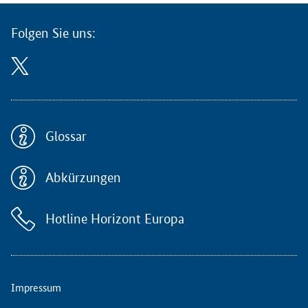
u
n
Folgen Sie uns:
g
r
i
c
h
t
e
Glossar
t
s
Abkürzungen
i
c
h
Hotline Horizont Europa
a
n
p
o
t
Impressum
e