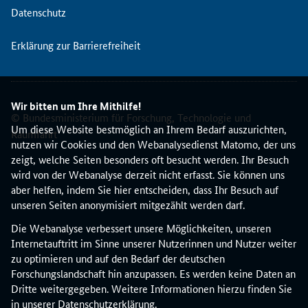
n
Datenschutz
z
i
Erklärung zur Barrierefreiheit
e
l
l
e
Wir bitten um Ihre Mithilfe!
A
© Bundesministerium für Forschung, Technologie und
n
Um diese Website bestmöglich an Ihrem Bedarf auszurichten,
Raumfahrt
t
nutzen wir Cookies und den Webanalysedienst Matomo, der uns
r
zeigt, welche Seiten besonders oft besucht werden. Ihr Besuch
a
wird von der Webanalyse derzeit nicht erfasst. Sie können uns
g
aber helfen, indem Sie hier entscheiden, dass Ihr Besuch auf
s
unseren Seiten anonymisiert mitgezählt werden darf.
t
Die Webanalyse verbessert unsere Möglichkeiten, unseren
e
Internetauftritt im Sinne unserer Nutzerinnen und Nutzer weiter
l
zu optimieren und auf den Bedarf der deutschen
l
Forschungslandschaft hin anzupassen. Es werden keine Daten an
e
Dritte weitergegeben. Weitere Informationen hierzu finden Sie
r
in unserer
Datenschutzerklärung
.
i