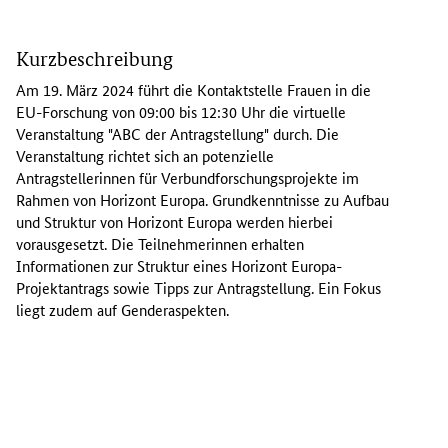
D
i
Kurzbeschreibung
e
O
Am 19. März 2024 führt die Kontaktstelle Frauen in die
n
EU-Forschung von 09:00 bis 12:30 Uhr die virtuelle
l
Veranstaltung "ABC der Antragstellung" durch. Die
i
Veranstaltung richtet sich an potenzielle
n
Antragstellerinnen für Verbundforschungsprojekte im
e
Rahmen von Horizont Europa. Grundkenntnisse zu Aufbau
-
und Struktur von Horizont Europa werden hierbei
V
vorausgesetzt. Die Teilnehmerinnen erhalten
e
Informationen zur Struktur eines Horizont Europa-
r
Projektantrags sowie Tipps zur Antragstellung. Ein Fokus
a
liegt zudem auf
Gender
aspekten.
n
s
t
a
l
t