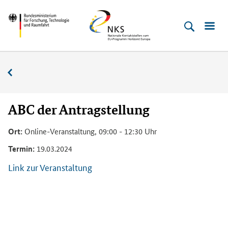
Direkt
Direkt
Direkt
Direkt
Bundesministerium
Horizont
zum
zum
zur
zur
für
Europa
Inhalt
Hauptmenu
Suche
Fußleiste
­
(Eingabetaste)
(Eingabetaste)
(Eingabetaste)
(Enter)
Forschung,
Veranstaltungskalender
Technologie
und
Raumfahrt
ABC der Antragstellung
Ort:
Online-Veranstaltung, 09:00 - 12:30 Uhr
Termin:
19.03.2024
Link zur Veranstaltung