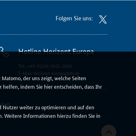
Folgen Sie uns:
Hotline Horizont Europa
Tel.:
+49 (0)228/3821-2020
E-Mail:
horizont-europa@dlr.de
 Matomo, der uns zeigt, welche Seiten
 helfen, indem Sie hier entscheiden, dass Ihr
eiheit
d Nutzer weiter zu optimieren und auf den
 Weitere Informationen hierzu finden Sie in