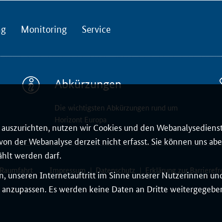
ng
Monitoring
Service
Abkürzungen
Die wichtigsten Abkürzungen rund um
Horizont Europa
auszurichten, nutzen wir Cookies und den Webanalysedienst
on der Webanalyse derzeit nicht erfasst. Sie können uns aber
ählt werden darf.
 Raumfahrt
Impressum
Datenschutz
Erklärung zur Barrierefr
, unseren Internetauftritt im Sinne unserer Nutzerinnen un
 anzupassen. Es werden keine Daten an Dritte weitergegeben.