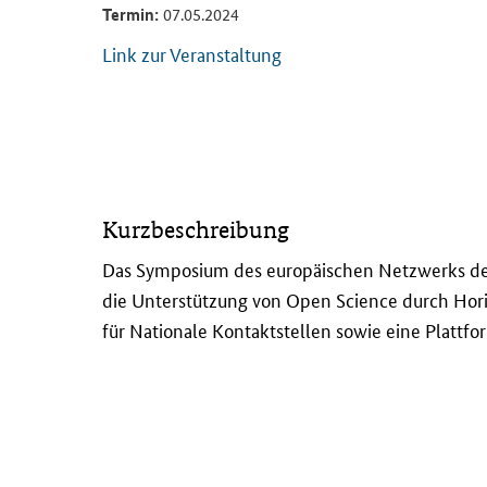
Termin:
07.05.2024
Link zur Veranstaltung
D
Kurzbeschreibung
a
s
Das Symposium des europäischen Netzwerks der 
S
die Unterstützung von
Open Science
durch Hori
y
für Nationale Kontaktstellen sowie eine Plattfo
m
p
o
s
i