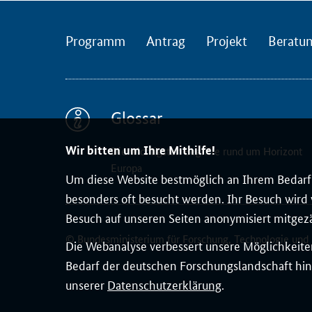
u
m
d
Programm
Antrag
Projekt
Beratu
e
s
e
u
Glossar
r
o
Wir bitten um Ihre Mithilfe!
Die wichtigsten Begriffe rund um Horizont
p
Europa
Um diese Website bestmöglich an Ihrem Bedarf 
ä
besonders oft besucht werden. Ihr Besuch wird v
i
Besuch auf unseren Seiten anonymisiert mitgez
s
© Bundesministerium für Forschung, Technologie und
c
Die Webanalyse verbessert unsere Möglichkeiten
h
Bedarf der deutschen Forschungslandschaft hin
e
unserer
Datenschutzerklärung
.
n