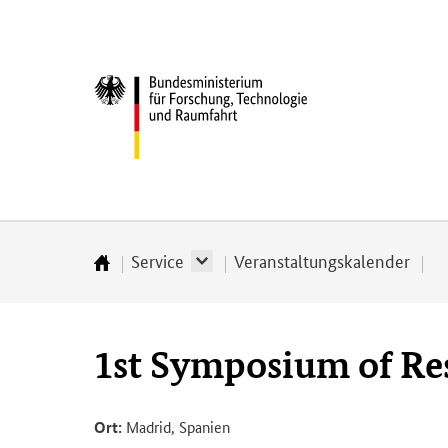
Direkt
Direkt
Direkt
Direkt
zum
zum
zur
zur
Inhalt
Hauptmenu
Suche
Fußleiste
Bundesministerium
(Eingabetaste)
(Eingabetaste)
(Eingabetaste)
(Enter)
für
­
Forschung,
Technologie
und
Raumfahrt
Service
Veranstaltungskalender
Startseite
1st Symposium of Res
Ort:
Madrid, Spanien