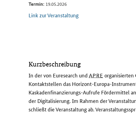
Termin:
19.05.2026
Link zur Veranstaltung
I
Kurzbeschreibung
n
d
In der von
Euresearch
und
APRE
organisierten 
e
Kontaktstellen das Horizont-Europa-Instrument
r
Kaskadenfinanzierungs-Aufrufe Fördermittel an
v
der Digitalisierung. Im Rahmen der Veranstalt
o
schließt die Veranstaltung ab. Veranstaltungsspr
n
E
u