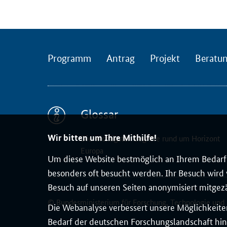
r
e
s
e
a
Programm
Antrag
Projekt
Beratu
r
c
h
u
Glossar
n
d
Wir bitten um Ihre Mithilfe!
Die wichtigsten Begriffe rund um Horizont
A
Europa
Um diese Website bestmöglich an Ihrem Bedarf 
P
besonders oft besucht werden. Ihr Besuch wird v
R
Besuch auf unseren Seiten anonymisiert mitgez
E
o
© Bundesministerium für Forschung, Technologie und
Die Webanalyse verbessert unsere Möglichkeiten
r
Bedarf der deutschen Forschungslandschaft hin