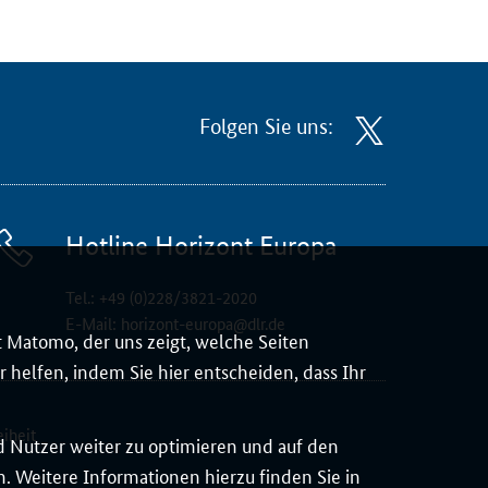
Folgen Sie uns:
Hotline Horizont Europa
Tel.:
+49 (0)228/3821-2020
E-Mail:
horizont-europa@dlr.de
 Matomo, der uns zeigt, welche Seiten
 helfen, indem Sie hier entscheiden, dass Ihr
eiheit
d Nutzer weiter zu optimieren und auf den
 Weitere Informationen hierzu finden Sie in