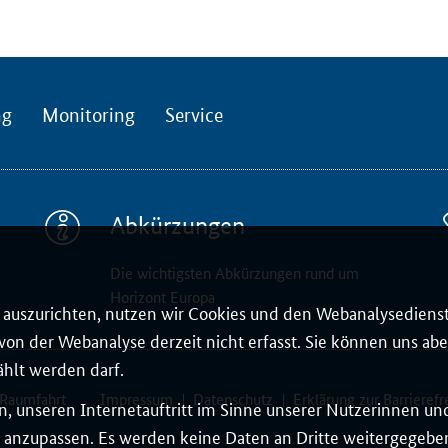
ng
Monitoring
Service
Abkürzungen
Die wichtigsten Abkürzungen rund um
Horizont Europa
auszurichten, nutzen wir Cookies und den Webanalysedienst
on der Webanalyse derzeit nicht erfasst. Sie können uns aber
ählt werden darf.
 Raumfahrt
Impressum
Datenschutz
Erklärung zur Barrierefr
, unseren Internetauftritt im Sinne unserer Nutzerinnen un
 anzupassen. Es werden keine Daten an Dritte weitergegeben.