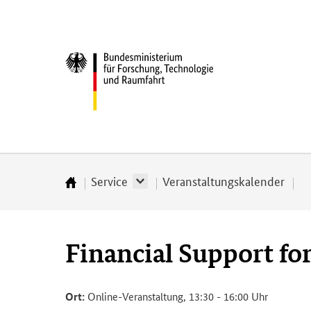
Direkt
Direkt
Direkt
Direkt
zum
zum
zur
zur
Inhalt
Hauptmenu
Suche
Fußleiste
Bundesministerium
(Eingabetaste)
(Eingabetaste)
(Eingabetaste)
(Enter)
für
­
Forschung,
Technologie
und
Raumfahrt
Service
Veranstaltungskalender
Startseite
Financial Support fo
Ort:
Online-Veranstaltung, 13:30 - 16:00 Uhr