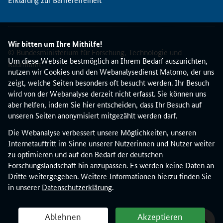
r
l
i
c
Wir bitten um Ihre Mithilfe!
h
© Bundesministerium für Forschung, Technologie und
e
Um diese Website bestmöglich an Ihrem Bedarf auszurichten,
Raumfahrt
K
nutzen wir Cookies und den Webanalysedienst Matomo, der uns
o
zeigt, welche Seiten besonders oft besucht werden. Ihr Besuch
n
wird von der Webanalyse derzeit nicht erfasst. Sie können uns
f
aber helfen, indem Sie hier entscheiden, dass Ihr Besuch auf
e
unseren Seiten anonymisiert mitgezählt werden darf.
r
Die Webanalyse verbessert unsere Möglichkeiten, unseren
e
Internetauftritt im Sinne unserer Nutzerinnen und Nutzer weiter
n
zu optimieren und auf den Bedarf der deutschen
z
Forschungslandschaft hin anzupassen. Es werden keine Daten an
z
Dritte weitergegeben. Weitere Informationen hierzu finden Sie
u
in unserer
Datenschutzerklärung
.
m
T
h
Ablehnen
Akzeptieren
e