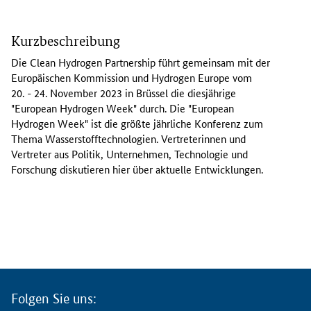
D
i
Kurzbeschreibung
e
"
Die
Clean Hydrogen Partnership
führt gemeinsam mit der
E
Europäischen Kommission und
Hydrogen Europe
vom
u
20. - 24. November 2023 in Brüssel die diesjährige
r
"
European Hydrogen Week
" durch. Die "
European
o
Hydrogen Week
" ist die größte jährliche Konferenz zum
p
Thema Wasserstofftechnologien. Vertreterinnen und
e
Vertreter aus Politik, Unternehmen, Technologie und
a
Forschung diskutieren hier über aktuelle Entwicklungen.
n
H
y
d
r
o
g
e
Folgen Sie uns:
n