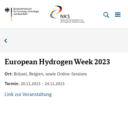
Direkt
Direkt
Direkt
Direkt
Bundesministerium
Horizont
zum
zum
zur
zur
für
Europa
Inhalt
Hauptmenu
Suche
Fußleiste
­
(Eingabetaste)
(Eingabetaste)
(Eingabetaste)
(Enter)
Forschung,
Veranstaltungskalender
Technologie
und
Raumfahrt
European Hydrogen Week 2023
Ort:
Brüssel, Belgien, sowie Online-Sessions
Termin:
20.11.2023 - 24.11.2023
Link zur Veranstaltung