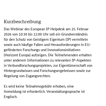
D
a
Kurzbeschreibung
s
W
Das Webinar des
European IP Helpdesk
am 25. Februar
e
2026 von 10:30 bis 12:00 Uhr soll ein Grundverständnis
b
für den Schutz von Geistigem Eigentum (IP) vermitteln
i
sowie auch häufige Fallen und Herausforderungen in EU-
n
geförderten Forschungs und Innovationsinitiativen
a
(Horizont Europa) aufzeigen. Die Teilnehmenden erhalten
r
unter anderem Informationen zu relevanten IP-Aspekten
d
in Verbundforschungsprojekten, zur Eigentümerschaft von
e
Hintergrundwissen und Forschungsergebnissen sowie zur
s
Regelung von Zugangsrechten.
E
u
Es wird keine Teilnahmegebühr erhoben, eine
r
Anmeldung ist erforderlich. Veranstaltungssprache ist
o
Englisch.
p