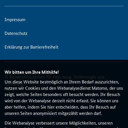
r
u
n
Impressum
d
v
Datenschutz
e
r
Erklärung zur Barrierefreiheit
s
t
ä
n
Wir bitten um Ihre Mithilfe!
d
© Bundesministerium für Forschung, Technologie und
n
Um diese Website bestmöglich an Ihrem Bedarf auszurichten,
Raumfahrt
i
nutzen wir Cookies und den Webanalysedienst Matomo, der uns
s
zeigt, welche Seiten besonders oft besucht werden. Ihr Besuch
f
wird von der Webanalyse derzeit nicht erfasst. Sie können uns
ü
aber helfen, indem Sie hier entscheiden, dass Ihr Besuch auf
r
unseren Seiten anonymisiert mitgezählt werden darf.
d
Die Webanalyse verbessert unsere Möglichkeiten, unseren
e