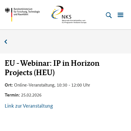
Direkt
Direkt
Direkt
Direkt
Bundesministerium
Horizont
zum
zum
zur
zur
für
Europa
Inhalt
Hauptmenu
Suche
Fußleiste
­
(Eingabetaste)
(Eingabetaste)
(Eingabetaste)
(Enter)
Forschung,
Veranstaltungskalender
Technologie
und
Raumfahrt
EU - Webinar: IP in Horizon
Projects (HEU)
Ort:
Online-Veranstaltung, 10:30 - 12:00 Uhr
Termin:
25.02.2026
Link zur Veranstaltung