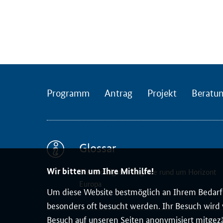
e
i
t
ä
g
i
g
Programm
Antrag
Projekt
Beratu
e
n
O
n
l
Glossar
i
Wir bitten um Ihre Mithilfe!
n
Die wichtigsten Begriffe rund um Horizont
Europa
e
Um diese Website bestmöglich an Ihrem Bedarf 
-
besonders oft besucht werden. Ihr Besuch wird v
V
Besuch auf unseren Seiten anonymisiert mitgez