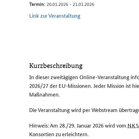
Termin:
20.01.2026 - 21.01.2026
Link zur Veranstaltung
I
Kurzbeschreibung
n
d
In dieser zweitägigen Online-Veranstaltung i
i
2026/27 der EU-Missionen. Jeder Mission ist hie
e
Maßnahmen.
s
e
Die Veranstaltung wird per
Webstream
übertrage
r
z
Hinweis: Am 28./29. Januar 2026 wird vom
NKS
w
Konsortien zu erleichtern.