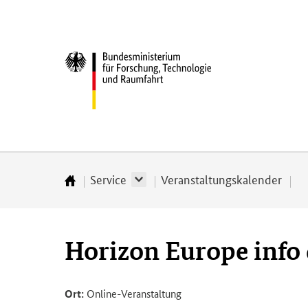
Direkt
Direkt
Direkt
Direkt
zum
zum
zur
zur
Inhalt
Hauptmenu
Suche
Fußleiste
Bundesministerium
(Eingabetaste)
(Eingabetaste)
(Eingabetaste)
(Enter)
für
­
Forschung,
Technologie
und
Raumfahrt
Service
Veranstaltungskalender
Startseite
Horizon Europe info 
Ort:
Online-Veranstaltung