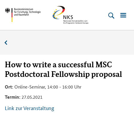
Direkt
Direkt
Direkt
Direkt
Bundesministerium
Horizont
zum
zum
zur
zur
für
Europa
Inhalt
Hauptmenu
Suche
Fußleiste
­
(Eingabetaste)
(Eingabetaste)
(Eingabetaste)
(Enter)
Forschung,
Veranstaltungskalender
Technologie
und
Raumfahrt
How to write a successful MSC
Postdoctoral Fellowship proposal
Ort:
Online-Seminar, 14:00 - 16:00 Uhr
Termin:
27.05.2021
Link zur Veranstaltung