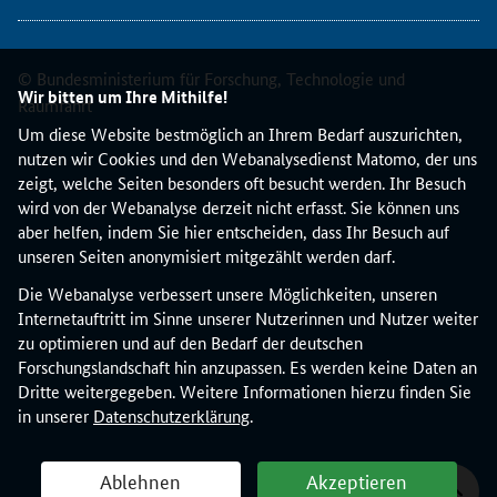
t
i
o
© Bundesministerium für Forschung, Technologie und
n
Wir bitten um Ihre Mithilfe!
Raumfahrt
a
Um diese Website bestmöglich an Ihrem Bedarf auszurichten,
l
nutzen wir Cookies und den Webanalysedienst Matomo, der uns
e
zeigt, welche Seiten besonders oft besucht werden. Ihr Besuch
n
wird von der Webanalyse derzeit nicht erfasst. Sie können uns
K
aber helfen, indem Sie hier entscheiden, dass Ihr Besuch auf
o
unseren Seiten anonymisiert mitgezählt werden darf.
n
t
Die Webanalyse verbessert unsere Möglichkeiten, unseren
a
Internetauftritt im Sinne unserer Nutzerinnen und Nutzer weiter
k
zu optimieren und auf den Bedarf der deutschen
t
Forschungslandschaft hin anzupassen. Es werden keine Daten an
s
Dritte weitergegeben. Weitere Informationen hierzu finden Sie
t
in unserer
Datenschutzerklärung
.
e
l
Ablehnen
Akzeptieren
l