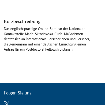
D
a
Kurzbeschreibung
s
e
Das englischsprachige
Online
-Seminar der Nationalen
n
Kontaktstelle Marie-
Skłodowska
-Curie
-Maßnahmen
g
richtet sich an internationale Forscherinnen und Forscher,
l
die gemeinsam mit einer deutschen Einrichtung einen
i
Antrag für ein
Postdoctoral Fellowship
planen.
s
c
h
s
p
r
a
c
Folgen Sie uns:
h
i