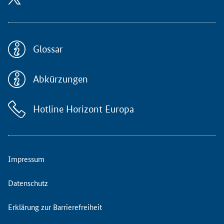
g
e
O
n
l
Glossar
i
n
Abkürzungen
e
-
S
Hotline Horizont Europa
e
m
i
n
a
Impressum
r
d
Datenschutz
e
r
Erklärung zur Barrierefreiheit
N
a