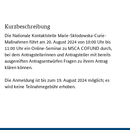
I
n
Kurzbeschreibung
d
e
Die Nationale Kontaktstelle Marie-
Skłodowska
-
Curie
-
m
Maßnahmen führt am 20. August 2024 von 10:00 Uhr bis
O
11:00 Uhr ein
Online
-Seminar zu MSCA COFUND durch,
n
bei dem Antragstellerinnen und Antragsteller mit bereits
l
ausgereiften Antragsentwürfen Fragen zu ihrem Antrag
i
klären können.
n
e
Die Anmeldung ist bis zum 19. August 2024 möglich; es
-
wird keine Teilnahmegebühr erhoben.
S
e
m
i
n
a