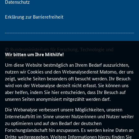
Datenschutz
n
e
Erklärung zur Barrierefreiheit
n
u
n
d
-
© Bundesministerium für Forschung, Technologie und
A
Wir bitten um Ihre Mithilfe!
Raumfahrt
n
Um diese Website bestmöglich an Ihrem Bedarf auszurichten,
t
nutzen wir Cookies und den Webanalysedienst Matomo, der uns
r
zeigt, welche Seiten besonders oft besucht werden. Ihr Besuch
a
wird von der Webanalyse derzeit nicht erfasst. Sie können uns
g
aber helfen, indem Sie hier entscheiden, dass Ihr Besuch auf
s
unseren Seiten anonymisiert mitgezählt werden darf.
t
e
Die Webanalyse verbessert unsere Möglichkeiten, unseren
l
Internetauftritt im Sinne unserer Nutzerinnen und Nutzer weiter
l
zu optimieren und auf den Bedarf der deutschen
e
Forschungslandschaft hin anzupassen. Es werden keine Daten an
r
Dritte weitergegeben. Weitere Informationen hierzu finden Sie