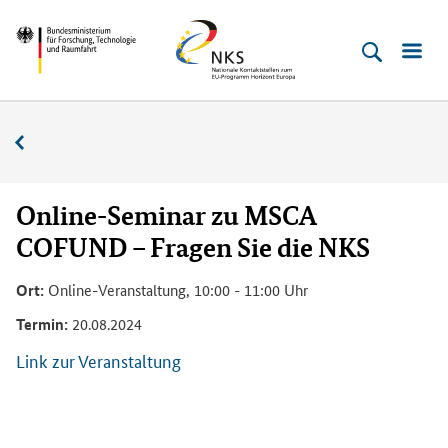
Direkt
Direkt
Direkt
Direkt
Bundesministerium
Horizont
zum
zum
zur
zur
für
Europa
Inhalt
Hauptmenu
Suche
Fußleiste
­
(Eingabetaste)
(Eingabetaste)
(Eingabetaste)
(Enter)
Forschung,
Veranstaltungskalender
Technologie
und
Raumfahrt
Online-Seminar zu MSCA
COFUND – Fragen Sie die NKS
Ort:
Online-Veranstaltung, 10:00 - 11:00 Uhr
Termin:
20.08.2024
Link zur Veranstaltung