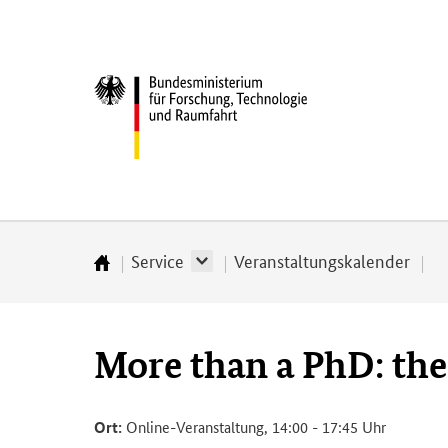
Direkt
Direkt
Direkt
Direkt
zum
zum
zur
zur
Inhalt
Hauptmenu
Suche
Fußleiste
Bundesministerium
(Eingabetaste)
(Eingabetaste)
(Eingabetaste)
(Enter)
für
­
Forschung,
Technologie
und
Raumfahrt
Service
Veranstaltungskalender
Startseite
More than a PhD: the
Ort:
Online-Veranstaltung, 14:00 - 17:45 Uhr