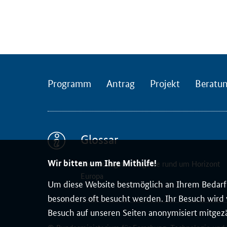
a
l
t
u
n
g
b
Programm
Antrag
Projekt
Beratu
r
i
n
g
Glossar
t
d
Wir bitten um Ihre Mithilfe!
Die wichtigsten Begriffe rund um Horizont
i
Europa
Um diese Website bestmöglich an Ihrem Bedarf 
e
besonders oft besucht werden. Ihr Besuch wird v
w
Besuch auf unseren Seiten anonymisiert mitgez
i