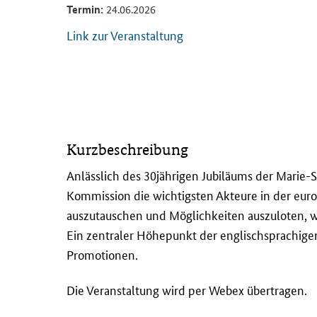
Termin:
24.06.2026
Link zur Veranstaltung
D
Kurzbeschreibung
i
e
Anlässlich des 30jährigen Jubiläums der Mari
V
Kommission die wichtigsten Akteure in der eu
e
auszutauschen und Möglichkeiten auszuloten,
r
Ein zentraler Höhepunkt der englischsprachigen
a
Promotionen.
n
s
Die Veranstaltung wird per Webex übertragen.
t