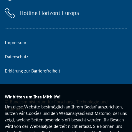
t
s
Hotline Horizont Europa
t
e
l
l
e
Impressum
B
i
Datenschutz
o
ö
Erklärung zur Barrierefreiheit
k
o
n
o
Wir bitten um Ihre Mithilfe!
m
© Bundesministerium für Forschung, Technologie und
i
Um diese Website bestmöglich an Ihrem Bedarf auszurichten,
Raumfahrt
e
nutzen wir Cookies und den Webanalysedienst Matomo, der uns
u
zeigt, welche Seiten besonders oft besucht werden. Ihr Besuch
n
wird von der Webanalyse derzeit nicht erfasst. Sie können uns
d