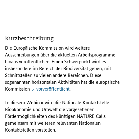
I
n
Kurzbeschreibung
d
i
Die Europäische Kommission wird weitere
e
Ausschreibungen über die aktuellen Arbeitsprogramme
s
hinaus veröffentlichen. Einen Schwerpunkt wird es
e
insbesondere im Bereich der Biodiversität geben, mit
m
Schnittstellen zu vielen andere Bereichen. Diese
W
sogenannten horizontalen Aktivitäten hat die europäische
e
Kommission
vorveröffentlicht
.
b
i
In diesem Webinar wird die Nationale Kontaktstelle
n
Bioökonomie und Umwelt die vorgesehenen
a
Fördermöglichkeiten des künftigen
NATURE Calls
r
gemeinsam mit weiteren relevanten Nationalen
w
Kontaktstellen vorstellen.
i