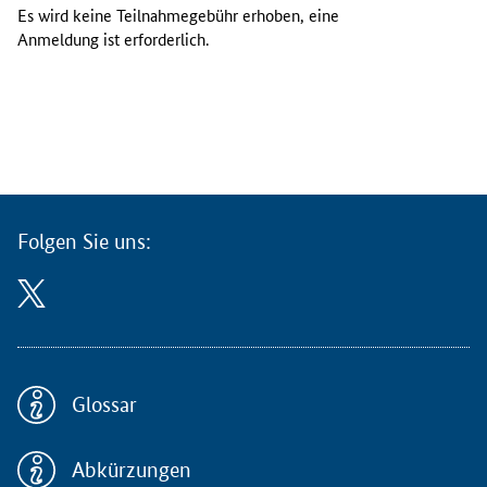
r
Es wird keine Teilnahmegebühr erhoben, eine
d
Anmeldung ist erforderlich.
d
i
e
N
a
t
i
o
Folgen Sie uns:
n
a
l
e
K
o
n
Glossar
t
a
Abkürzungen
k