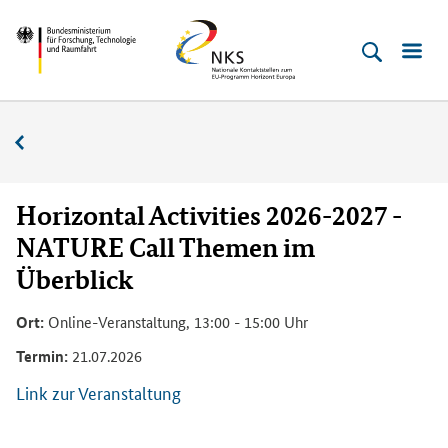
Direkt
Direkt
Direkt
Direkt
Bundesministerium
Horizont
zum
zum
zur
zur
für
Europa
Inhalt
Hauptmenu
Suche
Fußleiste
­
(Eingabetaste)
(Eingabetaste)
(Eingabetaste)
(Enter)
Forschung,
Veranstaltungskalender
Technologie
und
Raumfahrt
Horizontal Activities 2026-2027 -
NATURE Call Themen im
Überblick
Ort:
Online-Veranstaltung, 13:00 - 15:00 Uhr
Termin:
21.07.2026
Link zur Veranstaltung