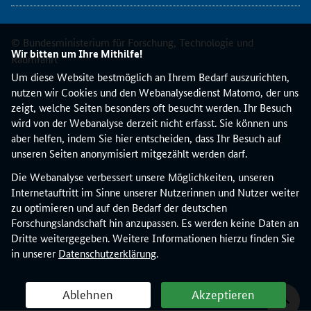
w
i
e
© Bundesministerium für Forschung, Technologie und
u
Wir bitten um Ihre Mithilfe!
Raumfahrt
n
Um diese Website bestmöglich an Ihrem Bedarf auszurichten,
d
nutzen wir Cookies und den Webanalysedienst Matomo, der uns
z
zeigt, welche Seiten besonders oft besucht werden. Ihr Besuch
u
wird von der Webanalyse derzeit nicht erfasst. Sie können uns
w
aber helfen, indem Sie hier entscheiden, dass Ihr Besuch auf
e
unseren Seiten anonymisiert mitgezählt werden darf.
l
c
Die Webanalyse verbessert unsere Möglichkeiten, unseren
h
Internetauftritt im Sinne unserer Nutzerinnen und Nutzer weiter
e
zu optimieren und auf den Bedarf der deutschen
m
Forschungslandschaft hin anzupassen. Es werden keine Daten an
Z
Dritte weitergegeben. Weitere Informationen hierzu finden Sie
e
in unserer
Datenschutzerklärung
.
i
t
Ablehnen
Akzeptieren
p
u