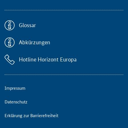
m
o
f
f
Glossar
e
n
Abkürzungen
e
n
F
Hotline Horizont Europa
o
r
m
a
t
Impressum
T
i
Datenschutz
p
p
Erklärung zur Barrierefreiheit
s
,