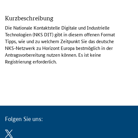
D
i
Kurzbeschreibung
e
N
Die Nationale Kontaktstelle Digitale und Industrielle
K
Technologien (NKS DIT) gibt in diesem offenen Format
S
Tipps, wie und zu welchem Zeitpunkt Sie das deutsche
D
NKS-Netzwerk zu Horizont Europa bestmöglich in der
I
Antragsvorbereitung nutzen können. Es ist keine
T
Registrierung erforderlich.
g
i
b
t
i
n
d
i
Folgen Sie uns:
e
s
e