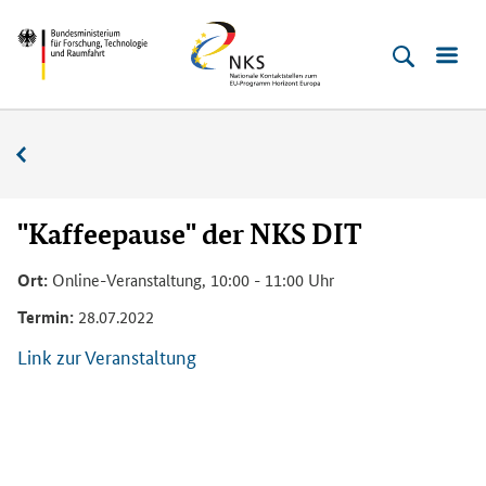
Direkt
Direkt
Direkt
Direkt
Bundesministerium
Horizont
zum
zum
zur
zur
für
Europa
Inhalt
Hauptmenu
Suche
Fußleiste
­
(Eingabetaste)
(Eingabetaste)
(Eingabetaste)
(Enter)
Forschung,
Veranstaltungskalender
Technologie
und
Raumfahrt
"Kaffeepause" der NKS DIT
Ort:
Online-Veranstaltung, 10:00 - 11:00 Uhr
Termin:
28.07.2022
Link zur Veranstaltung