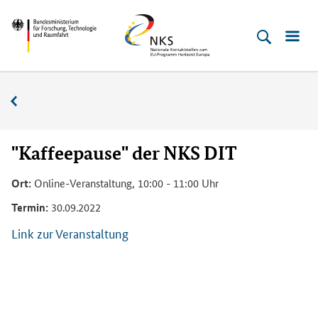
Direkt
Direkt
Direkt
Direkt
Bundesministerium
Horizont
zum
zum
zur
zur
für
Europa
Inhalt
Hauptmenu
Suche
Fußleiste
­
(Eingabetaste)
(Eingabetaste)
(Eingabetaste)
(Enter)
Forschung,
Veranstaltungskalender
Technologie
und
Raumfahrt
"Kaffeepause" der NKS DIT
Ort:
Online-Veranstaltung, 10:00 - 11:00 Uhr
Termin:
30.09.2022
Link zur Veranstaltung