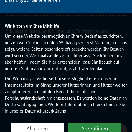
t
d
i
e
Wir bitten um Ihre Mithilfe!
N
© Bundesministerium für Forschung, Technologie und
K
Um diese Website bestmöglich an Ihrem Bedarf auszurichten,
Raumfahrt
S
nutzen wir Cookies und den Webanalysedienst Matomo, der uns
D
zeigt, welche Seiten besonders oft besucht werden. Ihr Besuch
I
wird von der Webanalyse derzeit nicht erfasst. Sie können uns
T
aber helfen, indem Sie hier entscheiden, dass Ihr Besuch auf
z
unseren Seiten anonymisiert mitgezählt werden darf.
u
Die Webanalyse verbessert unsere Möglichkeiten, unseren
n
Internetauftritt im Sinne unserer Nutzerinnen und Nutzer weiter
ä
zu optimieren und auf den Bedarf der deutschen
c
Forschungslandschaft hin anzupassen. Es werden keine Daten an
h
Dritte weitergegeben. Weitere Informationen hierzu finden Sie
s
in unserer
Datenschutzerklärung
.
t
k
u
Ablehnen
Akzeptieren
r