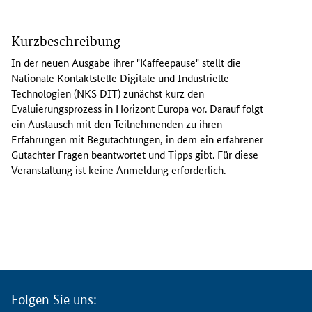
I
n
Kurzbeschreibung
d
e
In der neuen Ausgabe ihrer "Kaffeepause" stellt die
r
Nationale Kontaktstelle Digitale und Industrielle
n
Technologien (NKS DIT) zunächst kurz den
e
Evaluierungsprozess in Horizont Europa vor. Darauf folgt
u
ein Austausch mit den Teilnehmenden zu ihren
e
Erfahrungen mit Begutachtungen, in dem ein erfahrener
n
Gutachter Fragen beantwortet und Tipps gibt. Für diese
A
Veranstaltung ist keine Anmeldung erforderlich.
u
s
g
a
b
e
i
h
Folgen Sie uns:
r