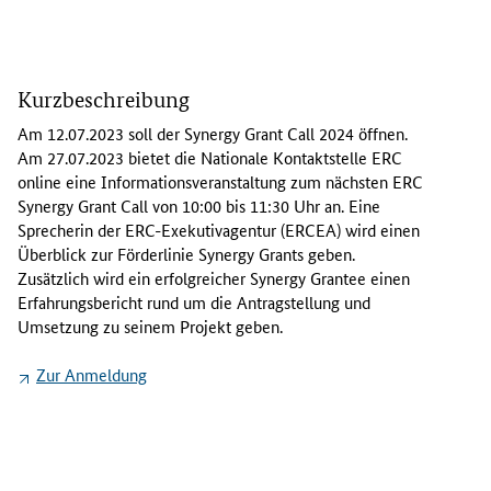
A
m
Kurzbeschreibung
2
7
Am 12.07.2023 soll der
Synergy Grant Call
2024 öffnen.
.
Am 27.07.2023 bietet die Nationale Kontaktstelle ERC
0
online
eine Informationsveranstaltung zum nächsten ERC
7
Synergy Grant Call
von 10:00 bis 11:30 Uhr an. Eine
.
Sprecherin der ERC-Exekutivagentur (ERCEA) wird einen
2
Überblick zur Förderlinie
Synergy Grants
geben.
0
Zusätzlich wird ein erfolgreicher
Synergy Grantee
einen
2
Erfahrungsbericht rund um die Antragstellung und
3
Umsetzung zu seinem Projekt geben.
b
i
Zur Anmeldung
e
t
e
t