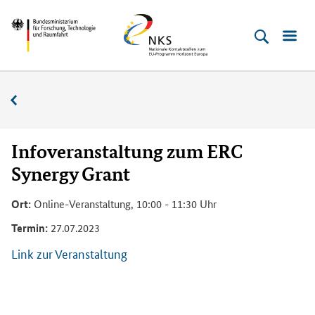
Direkt
Direkt
Direkt
Direkt
Bundesministerium
Horizont
zum
zum
zur
zur
für
Europa
Inhalt
Hauptmenu
Suche
Fußleiste
­
(Eingabetaste)
(Eingabetaste)
(Eingabetaste)
(Enter)
Forschung,
Veranstaltungskalender
Technologie
und
Raumfahrt
Infoveranstaltung zum ERC
Synergy Grant
Ort:
Online-Veranstaltung, 10:00 - 11:30 Uhr
Termin:
27.07.2023
Link zur Veranstaltung