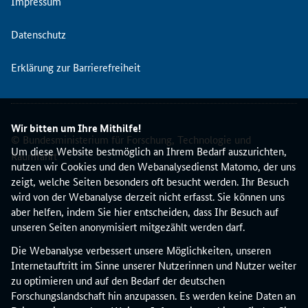
Impressum
e
l
Datenschutz
l
e
Erklärung zur Barrierefreiheit
E
R
C
o
Wir bitten um Ihre Mithilfe!
n
© Bundesministerium für Forschung, Technologie und
l
Um diese Website bestmöglich an Ihrem Bedarf auszurichten,
Raumfahrt
i
nutzen wir Cookies und den Webanalysedienst Matomo, der uns
n
zeigt, welche Seiten besonders oft besucht werden. Ihr Besuch
e
wird von der Webanalyse derzeit nicht erfasst. Sie können uns
e
aber helfen, indem Sie hier entscheiden, dass Ihr Besuch auf
i
unseren Seiten anonymisiert mitgezählt werden darf.
n
Die Webanalyse verbessert unsere Möglichkeiten, unseren
e
Internetauftritt im Sinne unserer Nutzerinnen und Nutzer weiter
I
zu optimieren und auf den Bedarf der deutschen
n
Forschungslandschaft hin anzupassen. Es werden keine Daten an
f