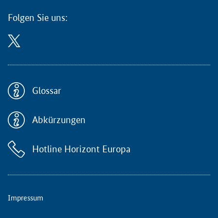
O
n
Folgen Sie uns:
l
i
n
e
-
R
e
Glossar
i
h
Abkürzungen
e
"
F
Hotline Horizont Europa
r
a
g
d
i
Impressum
e
N