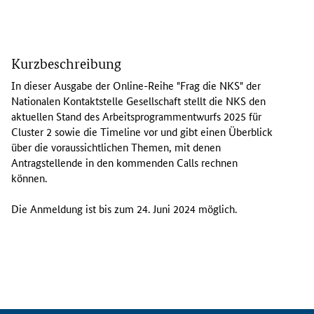
I
n
Kurzbeschreibung
d
i
In dieser Ausgabe der
Online
-Reihe "Frag die NKS" der
e
Nationalen Kontaktstelle Gesellschaft stellt die NKS den
s
aktuellen Stand des Arbeitsprogrammentwurfs 2025 für
e
Cluster
2 sowie die
Timeline
vor und gibt einen Überblick
r
über die voraussichtlichen Themen, mit denen
A
Antragstellende in den kommenden
Calls
rechnen
u
können.
s
g
Die Anmeldung ist bis zum 24. Juni 2024 möglich.
a
b
e
d
e
r