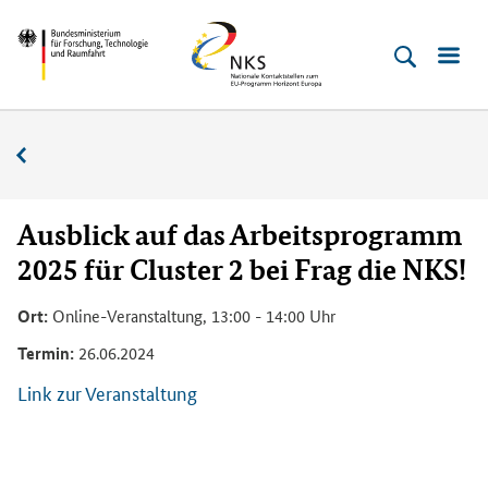
Direkt
Direkt
Direkt
Direkt
Bundesministerium
Horizont
zum
zum
zur
zur
für
Europa
Inhalt
Hauptmenu
Suche
Fußleiste
­
(Eingabetaste)
(Eingabetaste)
(Eingabetaste)
(Enter)
Forschung,
Veranstaltungskalender
Technologie
und
Raumfahrt
Ausblick auf das Arbeitsprogramm
2025 für Cluster 2 bei Frag die NKS!
Ort:
Online-Veranstaltung, 13:00 - 14:00 Uhr
Termin:
26.06.2024
Link zur Veranstaltung