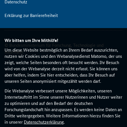
Datenschutz
K
S
Erklärung zur Barrierefreiheit
"
s
t
e
Wir bitten um Ihre Mithilfe!
l
© Bundesministerium für Forschung, Technologie und
l
Um diese Website bestmöglich an Ihrem Bedarf auszurichten,
Raumfahrt
t
nutzen wir Cookies und den Webanalysedienst Matomo, der uns
d
zeigt, welche Seiten besonders oft besucht werden. Ihr Besuch
i
wird von der Webanalyse derzeit nicht erfasst. Sie können uns
e
aber helfen, indem Sie hier entscheiden, dass Ihr Besuch auf
N
unseren Seiten anonymisiert mitgezählt werden darf.
K
Die Webanalyse verbessert unsere Möglichkeiten, unseren
S
Internetauftritt im Sinne unserer Nutzerinnen und Nutzer weiter
G
zu optimieren und auf den Bedarf der deutschen
e
Forschungslandschaft hin anzupassen. Es werden keine Daten an
s
Dritte weitergegeben. Weitere Informationen hierzu finden Sie
e
in unserer
Datenschutzerklärung
.
l