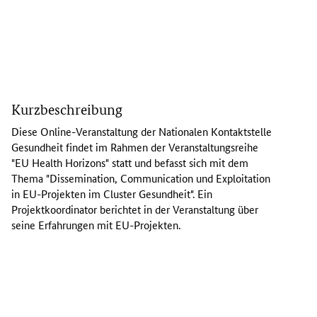
I
n
Kurzbeschreibung
d
e
Diese
Online
-Veranstaltung der Nationalen Kontaktstelle
r
Gesundheit findet im Rahmen der Veranstaltungsreihe
O
"
EU Health Horizons
" statt und befasst sich mit dem
n
Thema "
Dissemination, Communication
und
Exploitation
l
in EU-Projekten im
Cluster
Gesundheit". Ein
i
Projektkoordinator berichtet in der Veranstaltung über
n
seine Erfahrungen mit EU-Projekten.
e
-
V
e
r