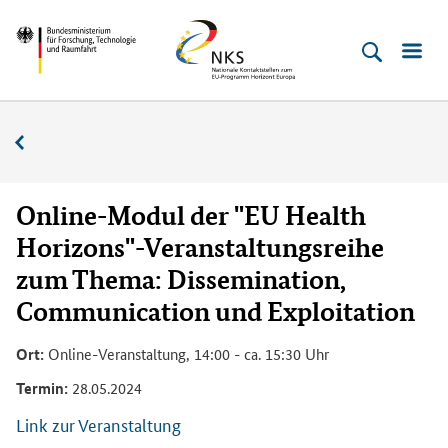
Direkt
Direkt
Direkt
Direkt
Bundesministerium
Horizont
zum
zum
zur
zur
für
Europa
Inhalt
Hauptmenu
Suche
Fußleiste
­
(Eingabetaste)
(Eingabetaste)
(Eingabetaste)
(Enter)
Forschung,
Veranstaltungskalender
Technologie
und
Raumfahrt
Online-Modul der "EU Health
Horizons"-Veranstaltungsreihe
zum Thema: Dissemination,
Communication und Exploitation
Ort:
Online-Veranstaltung, 14:00 - ca. 15:30 Uhr
Termin:
28.05.2024
Link zur Veranstaltung