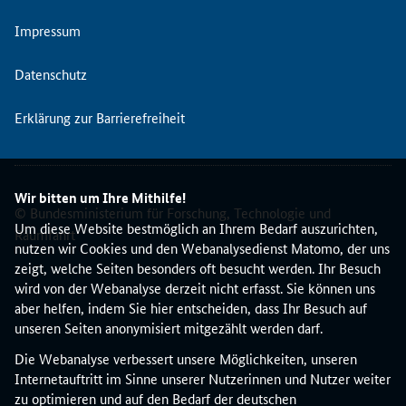
i
e
Impressum
,
M
Datenschutz
o
b
Erklärung zur Barrierefreiheit
i
l
i
t
Wir bitten um Ihre Mithilfe!
ä
© Bundesministerium für Forschung, Technologie und
t
Um diese Website bestmöglich an Ihrem Bedarf auszurichten,
Raumfahrt
(
nutzen wir Cookies und den Webanalysedienst Matomo, der uns
N
zeigt, welche Seiten besonders oft besucht werden. Ihr Besuch
K
wird von der Webanalyse derzeit nicht erfasst. Sie können uns
S
aber helfen, indem Sie hier entscheiden, dass Ihr Besuch auf
K
unseren Seiten anonymisiert mitgezählt werden darf.
E
Die Webanalyse verbessert unsere Möglichkeiten, unseren
M
Internetauftritt im Sinne unserer Nutzerinnen und Nutzer weiter
)
zu optimieren und auf den Bedarf der deutschen
i