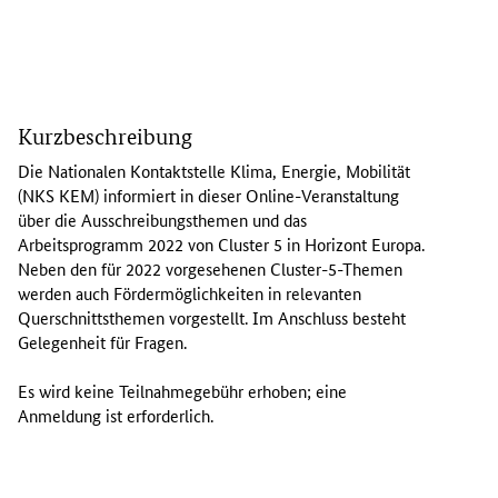
D
i
Kurzbeschreibung
e
N
Die Nationalen Kontaktstelle Klima, Energie, Mobilität
a
(NKS KEM) informiert in dieser
Online
-Veranstaltung
t
über die Ausschreibungsthemen und das
i
Arbeitsprogramm 2022 von
Cluster
5 in Horizont Europa.
o
Neben den für 2022 vorgesehenen
Cluster
-5-Themen
n
werden auch Fördermöglichkeiten in relevanten
a
Querschnittsthemen vorgestellt. Im Anschluss besteht
l
Gelegenheit für Fragen.
e
n
Es wird keine Teilnahmegebühr erhoben; eine
K
Anmeldung ist erforderlich.
o
n
t