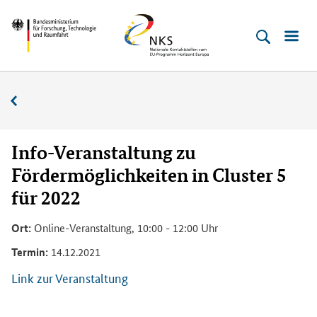
Direkt
Direkt
Direkt
Direkt
Bundesministerium
Horizont
zum
zum
zur
zur
für
Europa
Inhalt
Hauptmenu
Suche
Fußleiste
­
(Eingabetaste)
(Eingabetaste)
(Eingabetaste)
(Enter)
Forschung,
Veranstaltungskalender
Technologie
und
Raumfahrt
Info-Veranstaltung zu
Fördermöglichkeiten in Cluster 5
für 2022
Ort:
Online-Veranstaltung, 10:00 - 12:00 Uhr
Termin:
14.12.2021
Link zur Veranstaltung