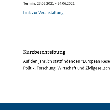
Termin:
23.06.2021 - 24.06.2021
Link zur Veranstaltung
A
Kurzbeschreibung
u
f
Auf den jährlich stattfindenden "
European Rese
d
Politik, Forschung, Wirtschaft und Zivilgesells
e
n
j
ä
h
r