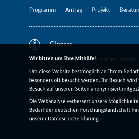
l
Programm
Antrag
Projekt
Beratu
i
c
h
e
n
Glossar
"
Wir bitten um Ihre Mithilfe!
E
Die wichtigsten Begriffe rund um Horizont
Europa
u
Um diese Website bestmöglich an Ihrem Bedarf 
r
besonders oft besucht werden. Ihr Besuch wird v
o
Besuch auf unseren Seiten anonymisiert mitgez
p
© Bundesministerium für Forschung, Technologie und
e
Die Webanalyse verbessert unsere Möglichkeiten
a
Bedarf der deutschen Forschungslandschaft hin
n
unserer
Datenschutzerklärung
.
R
e