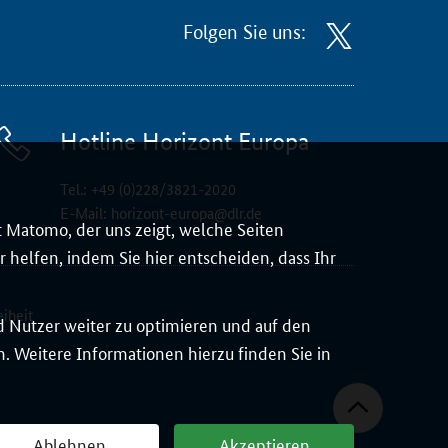
Folgen Sie uns:
Hotline Horizont Europa
Tel.:
+49 (0)228/3821-2020
E-Mail:
horizont-europa@dlr.de
 Matomo, der uns zeigt, welche Seiten
 helfen, indem Sie hier entscheiden, dass Ihr
eiheit
d Nutzer weiter zu optimieren und auf den
 Weitere Informationen hierzu finden Sie in
Ablehnen
Akzeptieren