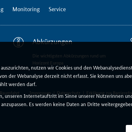
ng
Monitoring
Service
Abkürzungen
Die wichtigsten Abkürzungen rund um
Horizont Europa
auszurichten, nutzen wir Cookies und den Webanalysedienst
on der Webanalyse derzeit nicht erfasst. Sie können uns aber
ählt werden darf.
 Raumfahrt
Impressum
Datenschutz
Erklärung zur Barrierefr
, unseren Internetauftritt im Sinne unserer Nutzerinnen un
 anzupassen. Es werden keine Daten an Dritte weitergegeben.