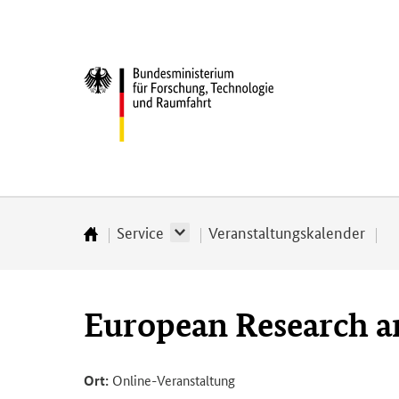
Direkt
Direkt
Direkt
Direkt
zum
zum
zur
zur
Inhalt
Hauptmenu
Suche
Fußleiste
Bundesministerium
(Eingabetaste)
(Eingabetaste)
(Eingabetaste)
(Enter)
für
­
Forschung,
Technologie
und
Raumfahrt
Service
Veranstaltungskalender
Startseite
European Research a
Ort:
Online-Veranstaltung