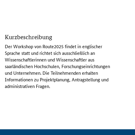
D
e
Kurzbeschreibung
r
W
Der
Workshop
von Route2025 findet in englischer
o
Sprache statt und richtet sich ausschließlich an
r
Wissenschaftlerinnen und Wissenschaftler aus
k
saarländischen Hochschulen, Forschungseinrichtungen
s
und Unternehmen. Die Teilnehmenden erhalten
h
Informationen zu Projektplanung, Antragstellung und
o
administrativen Fragen.
p
v
o
n
R
o
u