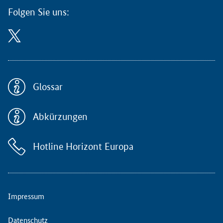
t
Folgen Sie uns:
e
2
0
2
5
f
i
Glossar
n
d
Abkürzungen
e
t
i
Hotline Horizont Europa
n
e
n
g
l
Impressum
i
s
Datenschutz