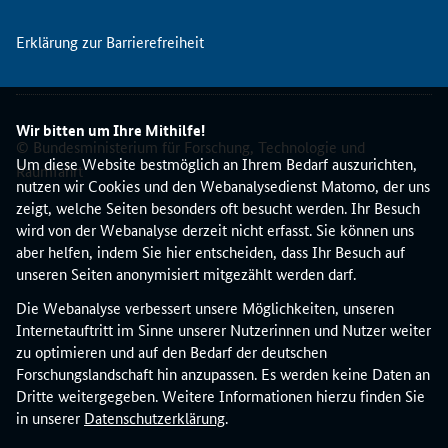
c
h
Erklärung zur Barrierefreiheit
e
r
S
p
Wir bitten um Ihre Mithilfe!
r
© Bundesministerium für Forschung, Technologie und
a
Um diese Website bestmöglich an Ihrem Bedarf auszurichten,
Raumfahrt
c
nutzen wir Cookies und den Webanalysedienst Matomo, der uns
h
zeigt, welche Seiten besonders oft besucht werden. Ihr Besuch
e
wird von der Webanalyse derzeit nicht erfasst. Sie können uns
s
aber helfen, indem Sie hier entscheiden, dass Ihr Besuch auf
t
unseren Seiten anonymisiert mitgezählt werden darf.
a
Die Webanalyse verbessert unsere Möglichkeiten, unseren
t
Internetauftritt im Sinne unserer Nutzerinnen und Nutzer weiter
t
zu optimieren und auf den Bedarf der deutschen
u
Forschungslandschaft hin anzupassen. Es werden keine Daten an
n
Dritte weitergegeben. Weitere Informationen hierzu finden Sie
d
in unserer
Datenschutzerklärung
.
r
i