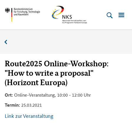
Direkt
Direkt
Direkt
Direkt
Bundesministerium
Horizont
zum
zum
zur
zur
für
Europa
Inhalt
Hauptmenu
Suche
Fußleiste
­
(Eingabetaste)
(Eingabetaste)
(Eingabetaste)
(Enter)
Forschung,
Veranstaltungskalender
Technologie
und
Raumfahrt
Route2025 Online-Workshop:
"How to write a proposal"
(Horizont Europa)
Ort:
Online-Veranstaltung, 10:00 - 12:00 Uhr
Termin:
25.03.2021
Link zur Veranstaltung