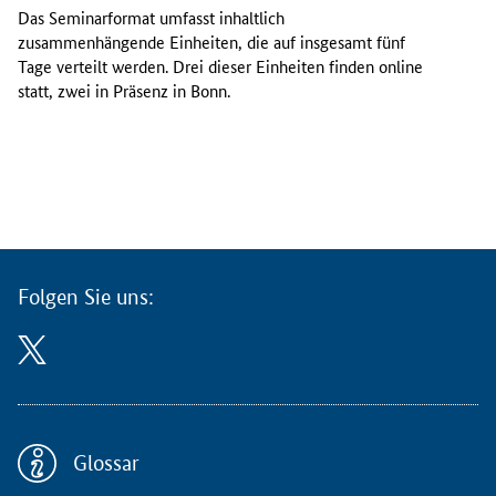
l
Das Seminarformat umfasst inhaltlich
e
zusammenhängende Einheiten, die auf insgesamt fünf
r
Tage verteilt werden. Drei dieser Einheiten finden online
n
statt, zwei in Präsenz in Bonn.
e
n
i
m
R
a
h
m
Folgen Sie uns:
e
n
d
e
s
S
e
Glossar
m