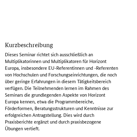
D
i
Kurzbeschreibung
e
T
Dieses Seminar richtet sich ausschließlich an
e
Multiplikatorinnen und Multiplikatoren für Horizont
i
Europa, insbesondere EU-Referentinnen und -Referenten
l
von Hochschulen und Forschungseinrichtungen, die noch
n
über geringe Erfahrungen in diesem Tätigkeitsbereich
e
verfügen. Die Teilnehmenden lernen im Rahmen des
h
Seminars die grundlegenden Aspekte von Horizont
m
Europa kennen, etwa die Programmbereiche,
e
Förderformen, Beratungsstrukturen und Kenntnisse zur
n
erfolgreichen Antragstellung. Dies wird durch
d
Praxisberichte ergänzt und durch praxisbezogene
e
Übungen vertieft.
n