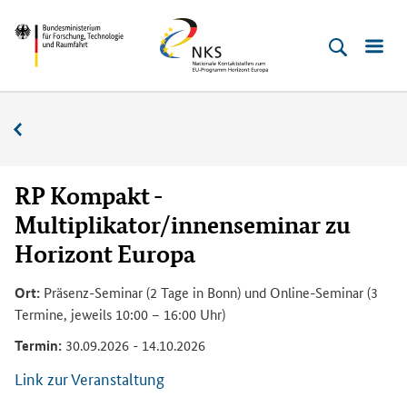
Direkt
Direkt
Direkt
Direkt
Bundesministerium
Horizont
zum
zum
zur
zur
für
Europa
Inhalt
Hauptmenu
Suche
Fußleiste
­
(Eingabetaste)
(Eingabetaste)
(Eingabetaste)
(Enter)
Forschung,
Veranstaltungskalender
Technologie
und
Raumfahrt
RP Kompakt -
Multiplikator/innenseminar zu
Horizont Europa
Ort:
Präsenz-Seminar (2 Tage in Bonn) und Online-Seminar (3
Termine, jeweils 10:00 – 16:00 Uhr)
Termin:
30.09.2026 - 14.10.2026
Link zur Veranstaltung