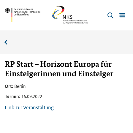
Direkt
Direkt
Direkt
Direkt
Bundesministerium
Horizont
zum
zum
zur
zur
für
Europa
Inhalt
Hauptmenu
Suche
Fußleiste
­
(Eingabetaste)
(Eingabetaste)
(Eingabetaste)
(Enter)
Forschung,
Veranstaltungskalender
Technologie
und
Raumfahrt
RP Start – Horizont Europa für
Einsteigerinnen und Einsteiger
Ort:
Berlin
Termin:
15.09.2022
Link zur Veranstaltung