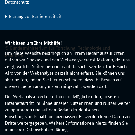
Datenschutz
n
t
Erklärung zur Barrierefreiheit
E
u
r
o
Wir bitten um Ihre Mithilfe!
p
© Bundesministerium für Forschung, Technologie und
a
Um diese Website bestmöglich an Ihrem Bedarf auszurichten,
Raumfahrt
,
nutzen wir Cookies und den Webanalysedienst Matomo, der uns
d
zeigt, welche Seiten besonders oft besucht werden. Ihr Besuch
e
wird von der Webanalyse derzeit nicht erfasst. Sie können uns
m
aber helfen, indem Sie hier entscheiden, dass Ihr Besuch auf
e
unseren Seiten anonymisiert mitgezählt werden darf.
u
Die Webanalyse verbessert unsere Möglichkeiten, unseren
r
Internetauftritt im Sinne unserer Nutzerinnen und Nutzer weiter
o
zu optimieren und auf den Bedarf der deutschen
p
Forschungslandschaft hin anzupassen. Es werden keine Daten an
ä
Dritte weitergegeben. Weitere Informationen hierzu finden Sie
i
in unserer
Datenschutzerklärung
.
s