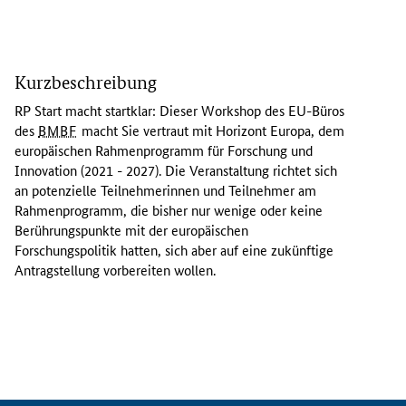
D
i
Kurzbeschreibung
e
s
RP Start macht startklar: Dieser Workshop des EU-Büros
e
des
BMBF
macht Sie vertraut mit Horizont Europa, dem
r
europäischen Rahmenprogramm für Forschung und
W
Innovation (2021 - 2027). Die Veranstaltung richtet sich
o
an potenzielle Teilnehmerinnen und Teilnehmer am
r
Rahmenprogramm, die bisher nur wenige oder keine
k
Berührungspunkte mit der europäischen
s
Forschungspolitik hatten, sich aber auf eine zukünftige
h
Antragstellung vorbereiten wollen.
o
p
m
a
c
h