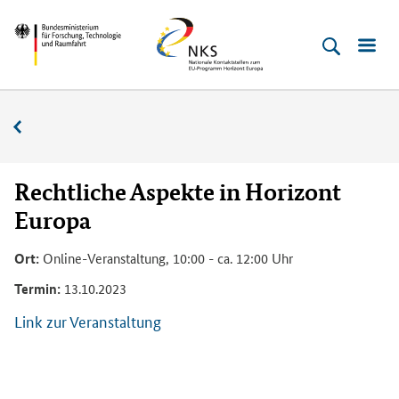
Direkt
Direkt
Direkt
Direkt
Bundesministerium
Horizont
zum
zum
zur
zur
für
Europa
Inhalt
Hauptmenu
Suche
Fußleiste
­
(Eingabetaste)
(Eingabetaste)
(Eingabetaste)
(Enter)
Forschung,
Veranstaltungskalender
Technologie
und
Raumfahrt
Rechtliche Aspekte in Horizont
Europa
Ort:
Online-Veranstaltung, 10:00 - ca. 12:00 Uhr
Termin:
13.10.2023
Link zur Veranstaltung