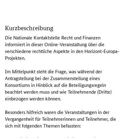
I
n
Kurzbeschreibung
d
i
Die Nationale Kontaktstelle Recht und Finanzen
e
informiert in dieser
Online
-Veranstaltung über die
s
verschiedene rechtliche Aspekte in den Horizont-Europa-
e
Projekten.
r
V
Im Mittelpunkt steht die Frage, was während der
e
Antragstellung bei der Zusammenstellung eines
r
Konsortiums in Hinblick auf die Beteiligungsregeln
a
beachtet werden muss und wie Teilnehmende (Dritte)
n
einbezogen werden können.
s
t
Besonders hilfreich waren die Veranstaltungen in der
a
Vergangenheit für Teilnehmerinnen und Teilnehmer, die
l
sich mit folgenden Themen befassten:
t