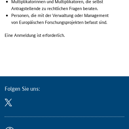
u
Multiplikatorinnen und Multiplikatoren, die selbst
n
Antragstellende zu rechtlichen Fragen beraten.
g
Personen, die mit der Verwaltung oder Management
i
von Europäischen Forschungsprojekten befasst sind.
n
f
Eine Anmeldung ist erforderlich.
o
r
m
i
e
r
t
d
Folgen Sie uns:
i
e
N
a
t
i
o