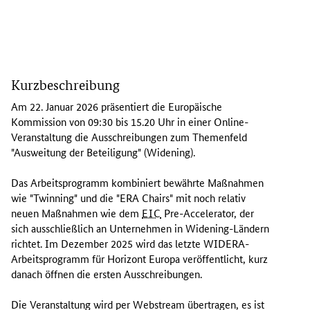
A
m
Kurzbeschreibung
2
2
Am 22. Januar 2026 präsentiert die Europäische
.
Kommission von 09:30 bis 15.20 Uhr in einer
Online
-
J
Veranstaltung die Ausschreibungen zum Themenfeld
a
"Ausweitung der Beteiligung" (
Widening
).
n
u
Das Arbeitsprogramm kombiniert bewährte Maßnahmen
a
wie "
Twinning
" und die "
ERA Chairs
" mit noch relativ
r
neuen Maßnahmen wie dem
EIC
Pre-Accelerato
r, der
2
sich ausschließlich an Unternehmen in
Widening
-Ländern
0
richtet. Im Dezember 2025 wird das letzte W
IDERA-
2
Arbeitsprogramm für Horizont Europa veröffentlicht, kurz
6
danach öffnen die ersten Ausschreibungen.
p
r
Die Veranstaltung wird per
Webstream
übertragen, es ist