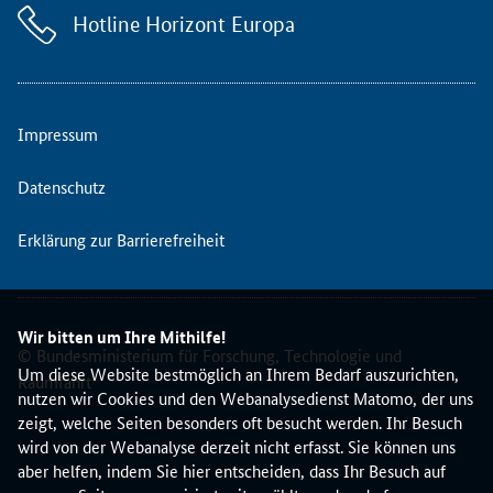
c
Hotline Horizont Europa
h
e
K
o
m
Impressum
m
i
Datenschutz
s
s
Erklärung zur Barrierefreiheit
i
o
n
v
Wir bitten um Ihre Mithilfe!
o
© Bundesministerium für Forschung, Technologie und
n
Um diese Website bestmöglich an Ihrem Bedarf auszurichten,
Raumfahrt
0
nutzen wir Cookies und den Webanalysedienst Matomo, der uns
9
zeigt, welche Seiten besonders oft besucht werden. Ihr Besuch
:
wird von der Webanalyse derzeit nicht erfasst. Sie können uns
3
aber helfen, indem Sie hier entscheiden, dass Ihr Besuch auf
0