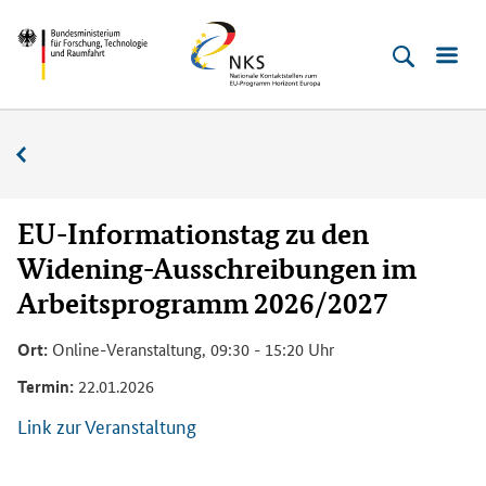
Direkt
Direkt
Direkt
Direkt
Bundesministerium
Horizont
zum
zum
zur
zur
für
Europa
Inhalt
Hauptmenu
Suche
Fußleiste
­
(Eingabetaste)
(Eingabetaste)
(Eingabetaste)
(Enter)
Forschung,
Veranstaltungskalender
Technologie
und
Raumfahrt
EU-Informationstag zu den
Widening-Ausschreibungen im
Arbeitsprogramm 2026/2027
Ort:
Online-Veranstaltung, 09:30 - 15:20 Uhr
Termin:
22.01.2026
Link zur Veranstaltung