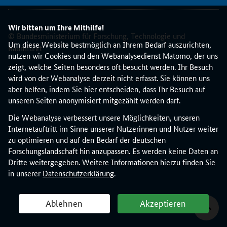
e
r
Wir bitten um Ihre Mithilfe!
e
© Bundesministerium für Forschung, Technologie und
i
Um diese Website bestmöglich an Ihrem Bedarf auszurichten,
Raumfahrt
t
nutzen wir Cookies und den Webanalysedienst Matomo, der uns
s
zeigt, welche Seiten besonders oft besucht werden. Ihr Besuch
a
wird von der Webanalyse derzeit nicht erfasst. Sie können uns
m
aber helfen, indem Sie hier entscheiden, dass Ihr Besuch auf
1
unseren Seiten anonymisiert mitgezählt werden darf.
9
Die Webanalyse verbessert unsere Möglichkeiten, unseren
.
Internetauftritt im Sinne unserer Nutzerinnen und Nutzer weiter
M
zu optimieren und auf den Bedarf der deutschen
a
Forschungslandschaft hin anzupassen. Es werden keine Daten an
i
Dritte weitergegeben. Weitere Informationen hierzu finden Sie
2
in unserer
Datenschutzerklärung
.
0
2
1
Ablehnen
Akzeptieren
.
P