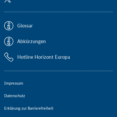
t
h
f
i
n
Glossar
d
e
Abkürzungen
r
O
p
Hotline Horizont Europa
e
n
s
c
h
Impressum
l
i
Datenschutz
e
ß
Erklärung zur Barrierefreiheit
t
b