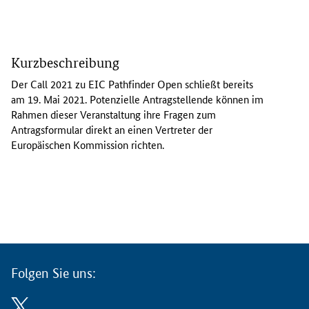
D
e
Kurzbeschreibung
r
C
Der
Call
2021 zu EIC
Pathfinder Open
schließt bereits
a
am 19. Mai 2021. Potenzielle Antragstellende können im
l
Rahmen dieser Veranstaltung ihre Fragen zum
l
Antragsformular direkt an einen Vertreter der
2
Europäischen Kommission richten.
0
2
1
z
u
E
I
C
Folgen Sie uns:
P
a