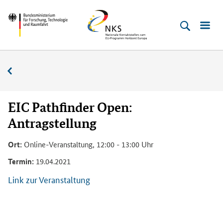
Direkt
Direkt
Direkt
Direkt
Bundesministerium
Horizont
zum
zum
zur
zur
für
Europa
Inhalt
Hauptmenu
Suche
Fußleiste
­
(Eingabetaste)
(Eingabetaste)
(Eingabetaste)
(Enter)
Forschung,
Veranstaltungskalender
Technologie
und
Raumfahrt
EIC Pathfinder Open:
Antragstellung
Ort:
Online-Veranstaltung, 12:00 - 13:00 Uhr
Termin:
19.04.2021
Link zur Veranstaltung