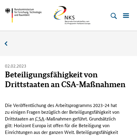
Direkt
Direkt
Direkt
Direkt
Bundesministerium
Horizont
zum
zum
zur
zur
für
Europa
Inhalt
Hauptmenu
Suche
Fußleiste
­
(Eingabetaste)
(Eingabetaste)
(Eingabetaste)
(Enter)
Forschung,
Nachrichten
Technologie
und
Raumfahrt
02.02.2023
Beteiligungsfähigkeit von
Drittstaaten an CSA-Maßnahmen
D
i
Die Veröffentlichung des Arbeitsprogramms 2023-24 hat
e
zu einigen Fragen bezüglich der Beteiligungsfähigkeit von
V
Drittstaaten an
CSA
-Maßnahmen geführt. Grundsätzlich
e
gilt: Horizont Europa ist offen für die Beteiligung von
r
Einrichtungen aus der ganzen Welt. Beteiligungsfähigkeit
ö