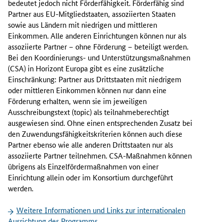
bedeutet jedoch nicht Förderfähigkeit. Förderfähig sind
f
Partner aus EU-Mitgliedstaaten, assoziierten Staaten
f
sowie aus Ländern mit niedrigen und mittleren
e
Einkommen. Alle anderen Einrichtungen können nur als
n
assoziierte Partner – ohne Förderung – beteiligt werden.
t
Bei den Koordinierungs- und Unterstützungsmaßnahmen
l
(CSA) in Horizont Europa gibt es eine zusätzliche
i
Einschränkung: Partner aus Drittstaaten mit niedrigem
c
oder mittleren Einkommen können nur dann eine
h
Förderung erhalten, wenn sie im jeweiligen
u
Ausschreibungstext (
topic
) als teilnahmeberechtigt
n
ausgewiesen sind. Ohne einen entsprechenden Zusatz bei
g
den Zuwendungsfähigkeitskriterien können auch diese
d
Partner ebenso wie alle anderen Drittstaaten nur als
e
assoziierte Partner teilnehmen. CSA-Maßnahmen können
s
übrigens als Einzelfördermaßnahmen von einer
A
Einrichtung allein oder im Konsortium durchgeführt
r
werden.
b
e
Weitere Informationen und Links zur internationalen
i
Ausrichtung des Programms