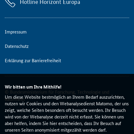
Hotline Horizont Europa
t
z
u
F
r
Impressum
a
g
Datenschutz
e
n
Erklärung zur Barrierefreiheit
b
e
z
ü
Wir bitten um Ihre Mithilfe!
g
© Bundesministerium für Forschung, Technologie und
l
Um diese Website bestmöglich an Ihrem Bedarf auszurichten,
Raumfahrt
i
nutzen wir Cookies und den Webanalysedienst Matomo, der uns
c
zeigt, welche Seiten besonders oft besucht werden. Ihr Besuch
h
wird von der Webanalyse derzeit nicht erfasst. Sie können uns
d
aber helfen, indem Sie hier entscheiden, dass Ihr Besuch auf
e
unseren Seiten anonymisiert mitgezählt werden darf.
r