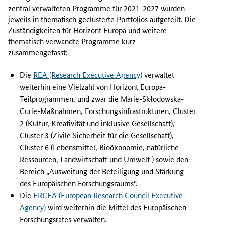
p
zentral verwalteten Programme für 2021-2027 wurden
r
jeweils in thematisch geclusterte Portfolios aufgeteilt. Die
i
Zuständigkeiten für Horizont Europa und weitere
l
thematisch verwandte Programme kurz
2
zusammengefasst:
0
2
Die
REA (Research Executive Agency)
verwaltet
1
weiterhin eine Vielzahl von Horizont Europa-
s
Teilprogrammen, und zwar die Marie-Skłodowska-
i
Curie-Maßnahmen, Forschungsinfrastrukturen, Cluster
n
2 (Kultur, Kreativität und inklusive Gesellschaft),
d
Cluster 3 (Zivile Sicherheit für die Gesellschaft),
e
Cluster 6 (Lebensmittel, Bioökonomie, natürliche
i
Ressourcen, Landwirtschaft und Umwelt ) sowie den
n
e
Bereich „Ausweitung der Beteiligung und Stärkung
n
des Europäischen Forschungsraums“.
e
Die
ERCEA (European Research Council Executive
u
Agency)
wird weiterhin die Mittel des Europäischen
e
Forschungsrates verwalten.