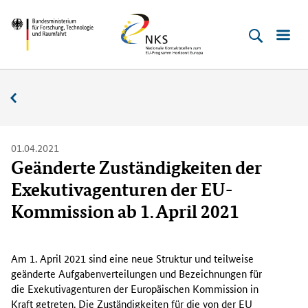
Direkt
Direkt
Direkt
Direkt
Bundesministerium
Horizont
zum
zum
zur
zur
für
Europa
Inhalt
Hauptmenu
Suche
Fußleiste
­
(Eingabetaste)
(Eingabetaste)
(Eingabetaste)
(Enter)
Forschung,
Nachrichten
Technologie
und
Raumfahrt
01.04.2021
Geänderte Zuständigkeiten der
Exekutivagenturen der EU-
Kommission ab 1. April 2021
A
m
Am 1. April 2021 sind eine neue Struktur und teilweise
1
geänderte Aufgabenverteilungen und Bezeichnungen für
.
die Exekutivagenturen der Europäischen Kommission in
A
Kraft getreten. Die Zuständigkeiten für die von der EU