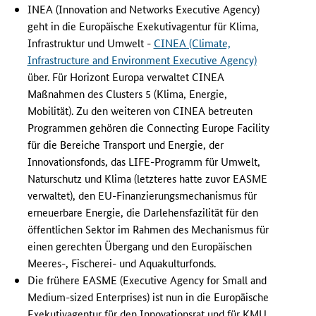
S
INEA (Innovation and Networks Executive Agency)
t
geht in die Europäische Exekutivagentur für Klima,
r
Infrastruktur und Umwelt -
CINEA (Climate,
u
Infrastructure and Environment Executive Agency)
k
über. Für Horizont Europa verwaltet CINEA
t
Maßnahmen des Clusters 5 (Klima, Energie,
u
r
Mobilität). Zu den weiteren von CINEA betreuten
u
Programmen gehören die Connecting Europe Facility
n
für die Bereiche Transport und Energie, der
d
Innovationsfonds, das LIFE-Programm für Umwelt,
t
Naturschutz und Klima (letzteres hatte zuvor EASME
e
verwaltet), den EU-Finanzierungsmechanismus für
i
erneuerbare Energie, die Darlehensfazilität für den
l
öffentlichen Sektor im Rahmen des Mechanismus für
w
einen gerechten Übergang und den Europäischen
e
Meeres-, Fischerei- und Aquakulturfonds.
i
Die frühere EASME (Executive Agency for Small and
s
e
Medium-sized Enterprises) ist nun in die Europäische
g
Exekutivagentur für den Innovationsrat und für KMU