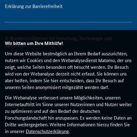
n
Erklärung zur Barrierefreiheit
t
u
r
e
n
© Bundesministerium für Forschung, Technologie und
Wir bitten um Ihre Mithilfe!
d
Raumfahrt
e
Um diese Website bestmöglich an Ihrem Bedarf auszurichten,
r
nutzen wir Cookies und den Webanalysedienst Matomo, der uns
E
zeigt, welche Seiten besonders oft besucht werden. Ihr Besuch
u
wird von der Webanalyse derzeit nicht erfasst. Sie können uns
r
aber helfen, indem Sie hier entscheiden, dass Ihr Besuch auf
o
unseren Seiten anonymisiert mitgezählt werden darf.
p
Die Webanalyse verbessert unsere Möglichkeiten, unseren
ä
Internetauftritt im Sinne unserer Nutzerinnen und Nutzer weiter
i
zu optimieren und auf den Bedarf der deutschen
s
Forschungslandschaft hin anzupassen. Es werden keine Daten an
c
Dritte weitergegeben. Weitere Informationen hierzu finden Sie
h
in unserer
Datenschutzerklärung
.
e