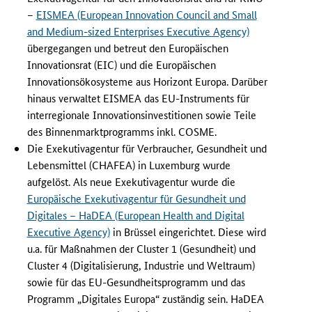
e
–
EISMEA (European Innovation Council and Small
ä
and Medium-sized Enterprises Executive Agency)
n
übergegangen und betreut den Europäischen
d
Innovationsrat (EIC) und die Europäischen
e
Innovationsökosysteme aus Horizont Europa. Darüber
r
hinaus verwaltet EISMEA das EU-Instruments für
t
interregionale Innovationsinvestitionen sowie Teile
e
des Binnenmarktprogramms inkl. COSME.
A
Die Exekutivagentur für Verbraucher, Gesundheit und
u
f
Lebensmittel (CHAFEA) in Luxemburg wurde
g
aufgelöst. Als neue Exekutivagentur wurde die
a
Europäische Exekutivagentur für Gesundheit und
b
Digitales – HaDEA (European Health and Digital
e
Executive Agency)
in Brüssel eingerichtet. Diese wird
n
u.a. für Maßnahmen der Cluster 1 (Gesundheit) und
v
Cluster 4 (Digitalisierung, Industrie und Weltraum)
e
sowie für das EU-Gesundheitsprogramm und das
r
Programm „Digitales Europa“ zuständig sein. HaDEA
t