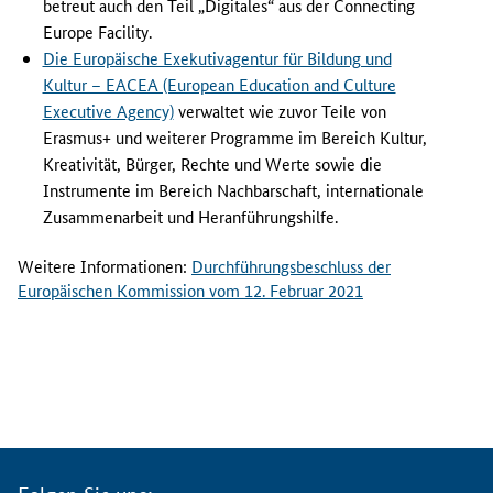
betreut auch den Teil „Digitales“ aus der Connecting
e
Europe Facility.
i
l
Die Europäische Exekutivagentur für Bildung und
u
Kultur – EACEA (European Education and Culture
n
Executive Agency)
verwaltet wie zuvor Teile von
g
Erasmus+ und weiterer Programme im Bereich Kultur,
e
Kreativität, Bürger, Rechte und Werte sowie die
n
Instrumente im Bereich Nachbarschaft, internationale
u
Zusammenarbeit und Heranführungshilfe.
n
d
Weitere Informationen:
Durchführungsbeschluss der
B
Europäischen Kommission vom 12. Februar 2021
e
z
e
i
c
h
n
u
n