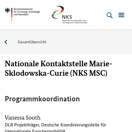
Direkt
Direkt
Direkt
Direkt
Direkt
Bundesministerium
Horizont
zum
zum
zur
zur
zur
für
Europa
Inhalt
Hauptmenu
Suche
Seitenleiste
Fußleiste
­
(Eingabetaste)
(Eingabetaste)
(Eingabetaste)
(Enter)
(Enter)
Forschung,
Netzwerk
Gesamtübersicht
Technologie
der
und
Nationalen
Raumfahrt
Nationale Kontaktstelle Marie-
Kontaktstellen
Sklodowska-Curie (NKS MSC)
Programmkoordination
Vanessa Sooth
DLR Projektträger, Deutsche Koordinierungsstelle für
internationale Forschermobilität