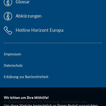
Glossar
Abkürzungen
Hotline Horizont Europa
Impressum
Datenschutz
Erklärung zur Barrierefreiheit
Wir bitten um Ihre Mithilfe!
© Bundesministerium für Forschung, Technologie und
Um diese Website bestmöglich an Ihrem Bedarf auszurichten,