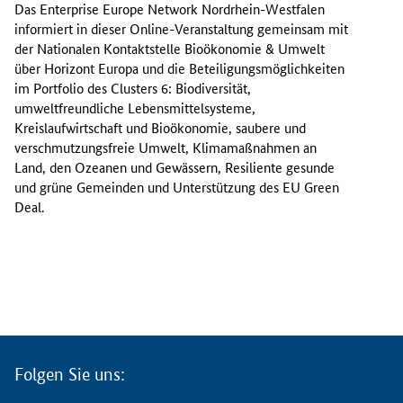
s
Das Enterprise Europe Network Nordrhein-Westfalen
e
informiert in dieser Online-Veranstaltung gemeinsam mit
E
der Nationalen Kontaktstelle Bioökonomie & Umwelt
u
über Horizont Europa und die Beteiligungsmöglichkeiten
r
im Portfolio des
Clusters
6: Biodiversität,
o
umweltfreundliche Lebensmittelsysteme,
p
Kreislaufwirtschaft und Bioökonomie, saubere und
e
verschmutzungsfreie Umwelt, Klimamaßnahmen an
N
Land, den Ozeanen und Gewässern, Resiliente gesunde
e
und grüne Gemeinden und Unterstützung des EU
Green
t
Deal
.
w
o
r
k
N
o
r
d
Folgen Sie uns:
r