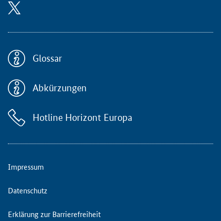
h
e
i
n
-
W
Glossar
e
s
Abkürzungen
t
f
a
Hotline Horizont Europa
l
e
n
i
n
Impressum
f
o
Datenschutz
r
m
Erklärung zur Barrierefreiheit
i