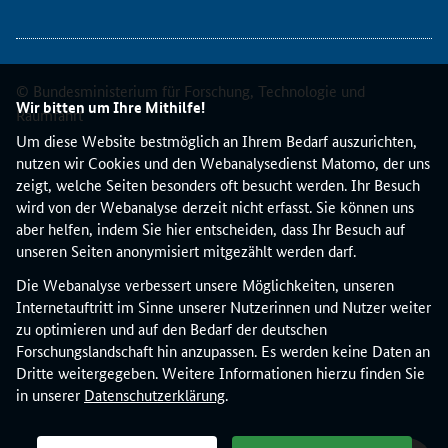
e
r
t
i
© Bundesministerium für Forschung, Technologie und
n
Wir bitten um Ihre Mithilfe!
Raumfahrt
d
Um diese Website bestmöglich an Ihrem Bedarf auszurichten,
i
nutzen wir Cookies und den Webanalysedienst Matomo, der uns
e
zeigt, welche Seiten besonders oft besucht werden. Ihr Besuch
s
wird von der Webanalyse derzeit nicht erfasst. Sie können uns
e
aber helfen, indem Sie hier entscheiden, dass Ihr Besuch auf
r
unseren Seiten anonymisiert mitgezählt werden darf.
O
n
Die Webanalyse verbessert unsere Möglichkeiten, unseren
l
Internetauftritt im Sinne unserer Nutzerinnen und Nutzer weiter
i
zu optimieren und auf den Bedarf der deutschen
n
Forschungslandschaft hin anzupassen. Es werden keine Daten an
e
Dritte weitergegeben. Weitere Informationen hierzu finden Sie
-
in unserer
Datenschutzerklärung
.
V
e