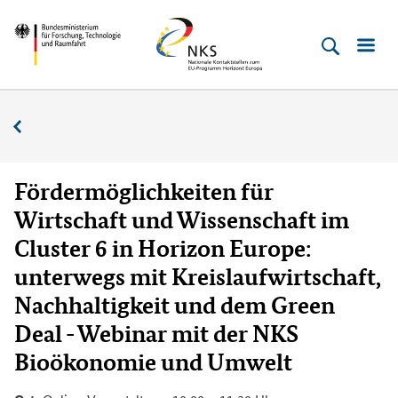
Direkt
Direkt
Direkt
Direkt
Bundesministerium
Horizont
zum
zum
zur
zur
für
Europa
Inhalt
Hauptmenu
Suche
Fußleiste
­
(Eingabetaste)
(Eingabetaste)
(Eingabetaste)
(Enter)
Forschung,
Veranstaltungskalender
Technologie
und
Raumfahrt
Fördermöglichkeiten für
Wirtschaft und Wissenschaft im
Cluster 6 in Horizon Europe:
unterwegs mit Kreislaufwirtschaft,
Nachhaltigkeit und dem Green
Deal - Webinar mit der NKS
Bioökonomie und Umwelt