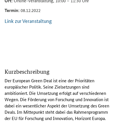
Ort:
Online-Veranstaltung, 10:00 – 11:30 Uhr
Termin:
08.12.2022
Link zur Veranstaltung
D
a
Kurzbeschreibung
s
E
Der
European Green Deal
ist eine der Prioritäten
n
europäischer Politik. Seine Zielsetzungen sind
t
ambitioniert. Die Umsetzung erfolgt auf verschiedenen
e
Wegen. Die Förderung von Forschung und Innovation ist
r
dabei ein wesentlicher Aspekt der Umsetzung des
Green
p
Deals
. Im Mittepunkt steht dabei das Rahmenprogramm
r
der EU für Forschung und Innovation, Horizont Europa.
i