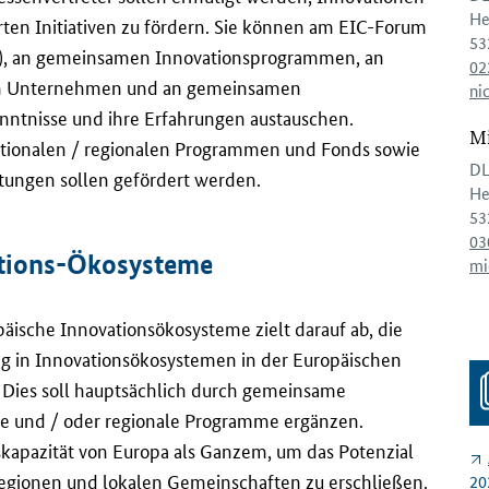
He
ten Initiativen zu fördern. Sie können am EIC-Forum
53
s), an gemeinsamen Innovationsprogrammen, an
02
 Unternehmen und an gemeinsamen
ni
enntnisse und ihre Erfahrungen austauschen.
Mi
tionalen / regionalen Programmen und Fonds sowie
DL
tungen sollen gefördert werden.
He
53
03
tions-Ökosysteme
mi
ische Innovationsökosysteme zielt darauf ab, die
g in Innovationsökosystemen in der Europäischen
. Dies soll hauptsächlich durch gemeinsame
e und / oder regionale Programme ergänzen.
skapazität von Europa als Ganzem, um das Potenzial
-Regionen und lokalen Gemeinschaften zu erschließen.
20