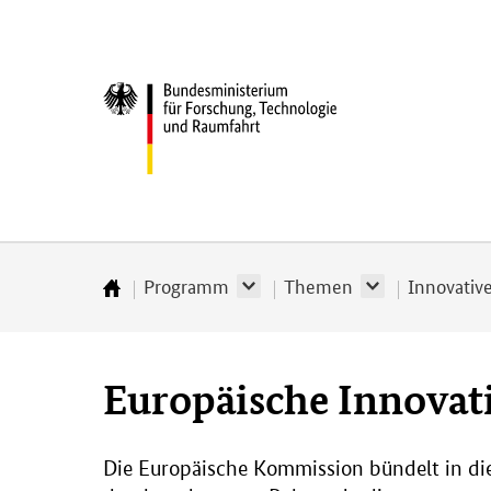
Direkt
Direkt
Direkt
Direkt
Direkt
zum
zum
zur
zur
zur
Inhalt
Hauptmenu
Suche
Seitenleiste
Fußleiste
Bundesministerium
(Eingabetaste)
(Eingabetaste)
(Eingabetaste)
(Enter)
(Enter)
für
­
Forschung,
Technologie
und
Raumfahrt
Programm
Themen
Innovativ
Startseite
Europäische Innova
Die Europäische Kommission bündelt in di