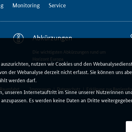
ng
Monitoring
Service
Abkürzungen
Die wichtigsten Abkürzungen rund um
Horizont Europa
auszurichten, nutzen wir Cookies und den Webanalysedienst
on der Webanalyse derzeit nicht erfasst. Sie können uns aber
ählt werden darf.
 Raumfahrt
Impressum
Datenschutz
Erklärung zur Barrierefr
, unseren Internetauftritt im Sinne unserer Nutzerinnen un
 anzupassen. Es werden keine Daten an Dritte weitergegeben.