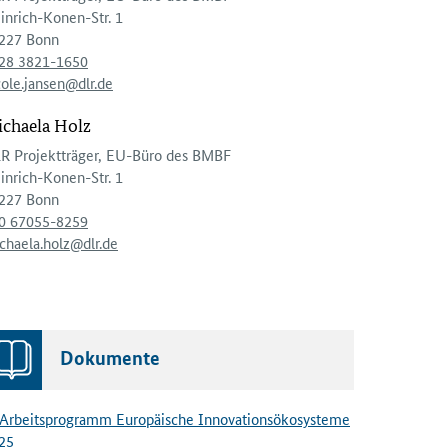
inrich-Konen-Str. 1
227 Bonn
28 3821-1650
cole.jansen@dlr.de
chaela Holz
R Projektträger, EU-Büro des BMBF
inrich-Konen-Str. 1
227 Bonn
0 67055-8259
chaela.holz@dlr.de
Dokumente
Arbeitsprogramm Europäische Innovationsökosysteme
25