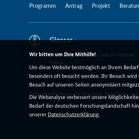
Programm
Antrag
Projekt
Beratu
Glossar
Wir bitten um Ihre Mithilfe!
Die wichtigsten Begriffe rund um Horizont
Europa
Um diese Website bestmöglich an Ihrem Bedarf 
besonders oft besucht werden. Ihr Besuch wird v
Besuch auf unseren Seiten anonymisiert mitgez
© Bundesministerium für Forschung, Technologie und
Die Webanalyse verbessert unsere Möglichkeiten
Bedarf der deutschen Forschungslandschaft hin
unserer
Datenschutzerklärung
.