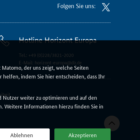
Folgen Sie uns:
Hotline Horizont Europa
Tel.:
+49 (0)228/3821-2020
E-Mail:
horizont-europa@dlr.de
 Matomo, der uns zeigt, welche Seiten
 helfen, indem Sie hier entscheiden, dass Ihr
eiheit
d Nutzer weiter zu optimieren und auf den
 Weitere Informationen hierzu finden Sie in
Ablehnen
Akzeptieren